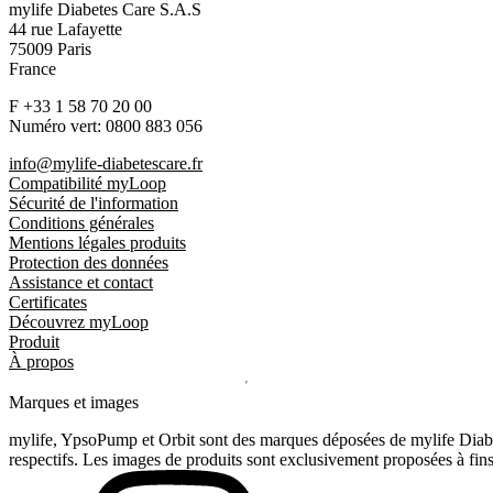
mylife Diabetes Care S.A.S
44 rue Lafayette
75009 Paris
France
F +33 1 58 70 20 00
Numéro vert: 0800 883 056
info@mylife-diabetescare.fr
Compatibilité myLoop
Sécurité de l'information
Conditions générales
Mentions légales produits
Protection des données
Assistance et contact
Certificates
Découvrez myLoop
Produit
À propos
Marques et images
mylife, YpsoPump et Orbit sont des marques déposées de mylife Diabet
respectifs. Les images de produits sont exclusivement proposées à fins 