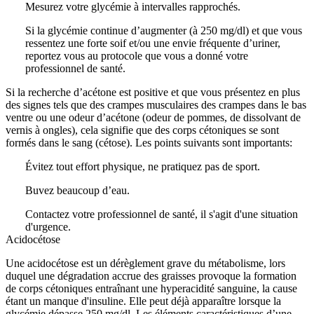
Mesurez votre glycémie à intervalles rapprochés.
Si la glycémie continue d’augmenter (à 250 mg/dl) et que vous
ressentez une forte soif et/ou une envie fréquente d’uriner,
reportez vous au protocole que vous a donné votre
professionnel de santé.
Si la recherche d’acétone est positive et que vous présentez en plus
des signes tels que des crampes musculaires des crampes dans le bas
ventre ou une odeur d’acétone (odeur de pommes, de dissolvant de
vernis à ongles), cela signifie que des corps cétoniques se sont
formés dans le sang (cétose). Les points suivants sont importants:
Évitez tout effort physique, ne pratiquez pas de sport.
Buvez beaucoup d’eau.
Contactez votre professionnel de santé, il s'agit d'une situation
d'urgence.
Acidocétose
Une acidocétose est un dérèglement grave du métabolisme, lors
duquel une dégradation accrue des graisses provoque la formation
de corps cétoniques entraînant une hyperacidité sanguine, la cause
étant un manque d'insuline. Elle peut déjà apparaître lorsque la
glycémie dépasse 250 mg/dl. Les éléments caractéristiques d’une