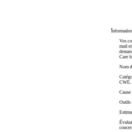
Information
Vos co
mail e
demand
Care l
Nom du
Catégor
CWE.
Cause 
Outils
Estimat
Évalua
concer