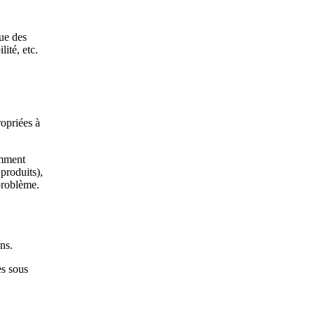
que des
ité, etc.
opriées à
amment
produits),
 problème.
ns.
es sous