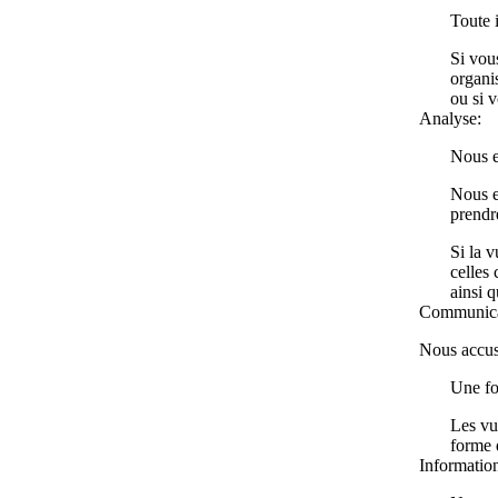
Toute 
Si vous
organi
ou si v
Analyse:
Nous en
Nous e
prendr
Si la 
celles 
ainsi q
Communica
Nous accuse
Une fo
Les vu
forme 
Informatio