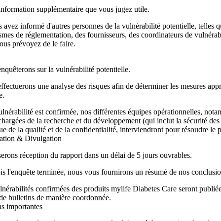
information supplémentaire que vous jugez utile.
 avez informé d'autres personnes de la vulnérabilité potentielle, telles 
smes de réglementation, des fournisseurs, des coordinateurs de vulnérabil
ous prévoyez de le faire.
quêterons sur la vulnérabilité potentielle.
ffectuerons une analyse des risques afin de déterminer les mesures appr
e.
vulnérabilité est confirmée, nos différentes équipes opérationnelles, not
chargées de la recherche et du développement (qui inclut la sécurité des 
ue de la qualité et de la confidentialité, interviendront pour résoudre le
tion & Divulgation
rons réception du rapport dans un délai de 5 jours ouvrables.
is l'enquête terminée, nous vous fournirons un résumé de nos conclusio
lnérabilités confirmées des produits mylife Diabetes Care seront publié
de bulletins de manière coordonnée.
ns importantes