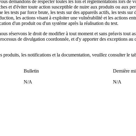
ous demandons de respecter toutes les lois et réglementations lors de v
ches et d'éviter toute action susceptible de nuire aux produits ou aux pe
ue les tests par force brute, les tests sur des appareils actifs, les tests sur 
uction, les actions visant à exploiter une vulnérabilité et les actions ent
ation d'un produit ou d'un système après la réalisation du test.
ous réservons le droit de modifier à tout moment et sans préavis tout as
processus de divulgation coordonnée, et d'y apporter des exceptions au c
s produits, les notifications et la documentation, veuillez consulter le ta
Bulletin
Dernière mi
N/A
N/A