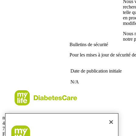
Nous v
recher
telle q
en prod
modific
Nous n
notre 
Bulletins de sécurité
Pour les mises à jour de sécurité de
Date de publication initiale
N/A
mylife Diabetes Care S.A.S
44 rue Lafayette
75009 Paris
France