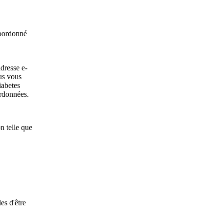
coordonné
dresse e-
us vous
iabetes
rdonnées.
n telle que
es d'être