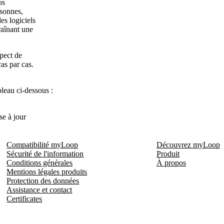
os
rsonnes,
des logiciels
raînant une
pect de
as par cas.
bleau ci-dessous :
se à jour
Compatibilité myLoop
Découvrez myLoop
Sécurité de l'information
Produit
Conditions générales
À propos
Mentions légales produits
Protection des données
Assistance et contact
Certificates