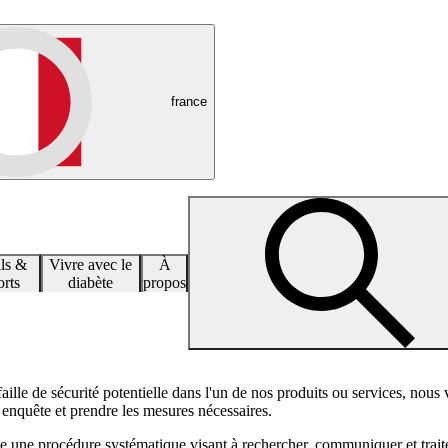
france
ls &
Vivre avec le
À
rts
diabète
propos
aille de sécurité potentielle dans l'un de nos produits ou services, nous 
enquête et prendre les mesures nécessaires.
e une procédure systématique visant à rechercher, communiquer et trait