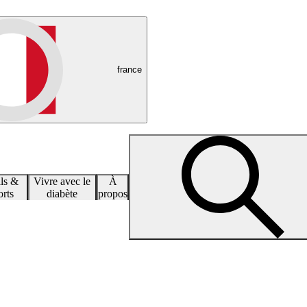
france
ls &
Vivre avec le
À
rts
diabète
propos