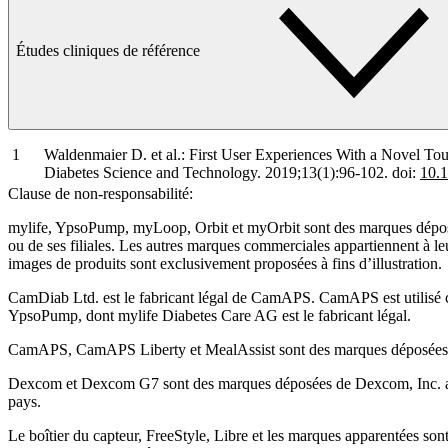
Études cliniques de référence
Waldenmaier D. et al.: First User Experiences With a Novel To
Diabetes Science and Technology. 2019;13(1):96-102. doi:
10.
Clause de non-responsabilité:
mylife, YpsoPump, myLoop, Orbit et myOrbit sont des marques dépo
ou de ses filiales. Les autres marques commerciales appartiennent à leu
images de produits sont exclusivement proposées à fins d’illustration
.
CamDiab Ltd. est le fabricant légal de CamAPS. CamAPS est utilisé
YpsoPump, dont mylife Diabetes Care AG est le fabricant légal.
CamAPS, CamAPS Liberty et MealAssist sont des marques déposée
Dexcom et Dexcom G7 sont des marques déposées de Dexcom, Inc. au
pays.
Le boîtier du capteur, FreeStyle, Libre et les marques apparentées s