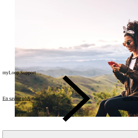
myLoop Support
En savoir plus
arrow-r