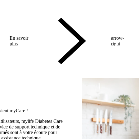
En savoir
arrow-
plus
right
vient myCare !
ilisateurs, mylife Diabetes Care
ice de support technique et de
ormés sont à votre écoute pour
 assistance technique