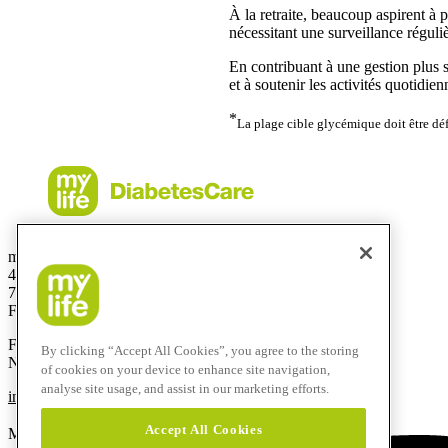
À la retraite, beaucoup aspirent à p
nécessitant une surveillance réguli
En contribuant à une gestion plus s
et à soutenir les activités quotidi
*
La plage cible glycémique doit être déf
mylife Diabetes Care S.A.S
44 rue Lafayette
75009 Paris
France
F +33 1 58 70 20 00
By clicking “Accept All Cookies”, you agree to the storing
Numéro vert: 0800 883 056
of cookies on your device to enhance site navigation,
analyse site usage, and assist in our marketing efforts.
info@mylife-diabetescare.fr
Accept All Cookies
Marques et images