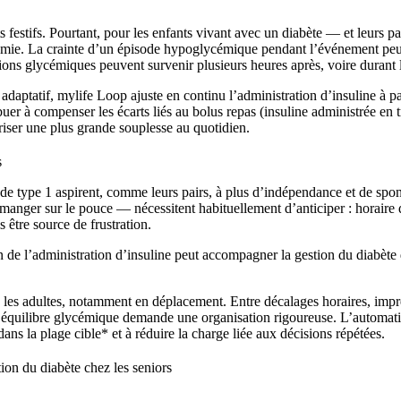
festifs. Pourtant, pour les enfants vivant avec un diabète — et leurs p
émie. La crainte d’un épisode hypoglycémique pendant l’événement peut g
ations glycémiques peuvent survenir plusieurs heures après, voire durant l
 adaptatif, mylife Loop ajuste en continu l’administration d’insuline à 
uer à compenser les écarts liés au bolus repas (insuline administrée en t
oriser une plus grande souplesse au quotidien.
s
 de type 1 aspirent, comme leurs pairs, à plus d’indépendance et de spont
anger sur le pouce — nécessitent habituellement d’anticiper : horaire d
 être source de frustration.
de l’administration d’insuline peut accompagner la gestion du diabète da
z les adultes, notamment en déplacement. Entre décalages horaires, impr
n équilibre glycémique demande une organisation rigoureuse. L’automat
ans la plage cible* et à réduire la charge liée aux décisions répétées.
ion du diabète chez les seniors