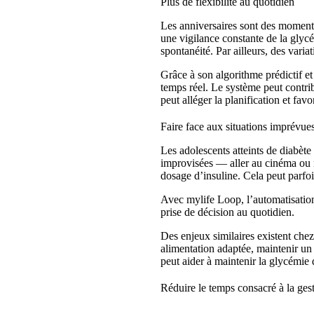
Plus de flexibilité au quotidien
Les anniversaires sont des moments 
une vigilance constante de la glyc
spontanéité. Par ailleurs, des vari
Grâce à son algorithme prédictif et
temps réel. Le système peut contrib
peut alléger la planification et fav
Faire face aux situations imprévue
Les adolescents atteints de diabète
improvisées — aller au cinéma ou m
dosage d’insuline. Cela peut parfois
Avec mylife Loop, l’automatisation 
prise de décision au quotidien.
Des enjeux similaires existent che
alimentation adaptée, maintenir u
peut aider à maintenir la glycémie d
Réduire le temps consacré à la gest