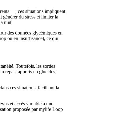
arents —, ces situations impliquent
énérer du stress et limiter la
a nuit.
partir des données glycémiques en
rop ou en insuffisance), ce qui
anéité. Toutefois, les sorties
u repas, apports en glucides,
ns ces situations, facilitant la
évus et accès variable à une
isation proposée par mylife Loop