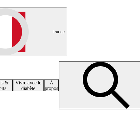
france
ls &
Vivre avec le
À
rts
diabète
propos