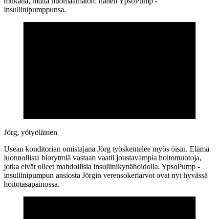
mukana, mutta huomaamaton: hänen YpsoPump -
insuliinipumppunsa.
Jörg, yötyöläinen
Usean konditorian omistajana Jörg työskentelee myös öisin. Elämä
luonnollista biorytmiä vastaan vaatii joustavampia hoitomuotoja,
jotka eivät olleet mahdollisia insuliinikynähoidolla. YpsoPump -
insuliinipumpun ansiosta Jörgin verensokeriarvot ovat nyt hyvässä
hoitotasapainossa.