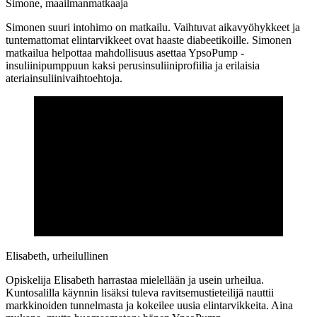
Simone, maailmanmatkaaja
Simonen suuri intohimo on matkailu. Vaihtuvat aikavyöhykkeet ja
tuntemattomat elintarvikkeet ovat haaste diabeetikoille. Simonen
matkailua helpottaa mahdollisuus asettaa YpsoPump -
insuliinipumppuun kaksi perusinsuliiniprofiilia ja erilaisia
ateriainsuliinivaihtoehtoja.
Elisabeth, urheilullinen
Opiskelija Elisabeth harrastaa mielellään ja usein urheilua.
Kuntosalilla käynnin lisäksi tuleva ravitsemustieteilijä nauttii
markkinoiden tunnelmasta ja kokeilee uusia elintarvikkeita. Aina