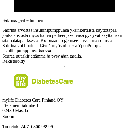
Sabrina, perheihminen
Sabrina arvostaa insuliinipumppunsa yksinkertaista käyttötapaa,
jonka ansiosta myös hänen perheenjäsenensä pystyvät käyttämään
sitä hätätapauksessa. Kotonaan Tegernsee-järven maisemissa
Sabrina voi huoletta käydä myös uimassa YpsoPump -
insuliinipumppunsa kanssa.
Seuraa uutiskirjettämme ja pysy ajan tasalla.
Rekisteröidy
mylife Diabetes Care Finland OY
Eteläinen Salmitie 1
02430 Masala
Suomi
Tuotetuki 24/7: 0800 98999