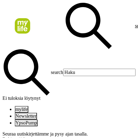
s
search
Ei tuloksia löytynyt
mylife
Newsletter
YpsoPump
Seuraa uutiskirjettämme ja pysy ajan tasalla.