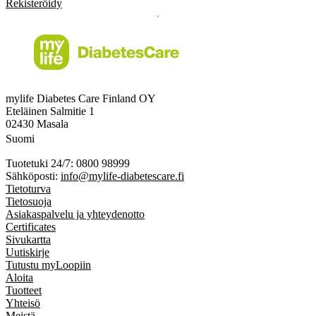
Rekisteröidy
mylife Diabetes Care Finland OY
Eteläinen Salmitie 1
02430 Masala
Suomi
Tuotetuki 24/7: 0800 98999
Sähköposti:
info@mylife-diabetescare.fi
Tietoturva
Tietosuoja
Asiakaspalvelu ja yhteydenotto
Certificates
Sivukartta
Uutiskirje
Tutustu myLoopiin
Aloita
Tuotteet
Yhteisö
Meistä