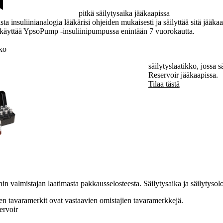
pitkä säilytysaika jääkaapissa
sta insuliinianalogia lääkärisi ohjeiden mukaisesti ja säilyttää sitä jääk
i käyttää YpsoPump -insuliinipumpussa enintään 7 vuorokautta.
ko
säilytyslaatikko, jossa
Reservoir jääkaapissa.
Tilaa tästä
liinin valmistajan laatimasta pakkausselosteesta. Säilytysaika ja säilytysol
n tavaramerkit ovat vastaavien omistajien tavaramerkkejä.
rvoir