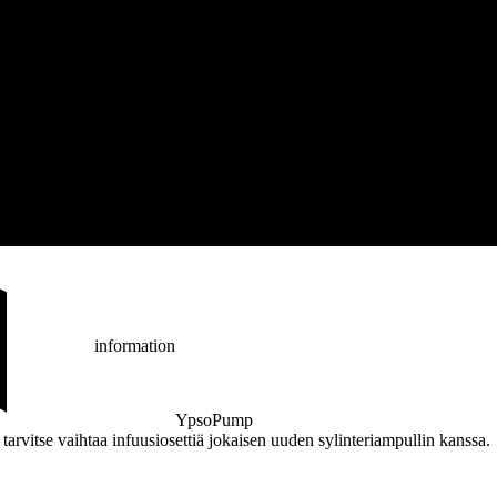
information
YpsoPump
arvitse vaihtaa infuusiosettiä jokaisen uuden sylinteriampullin kanssa.