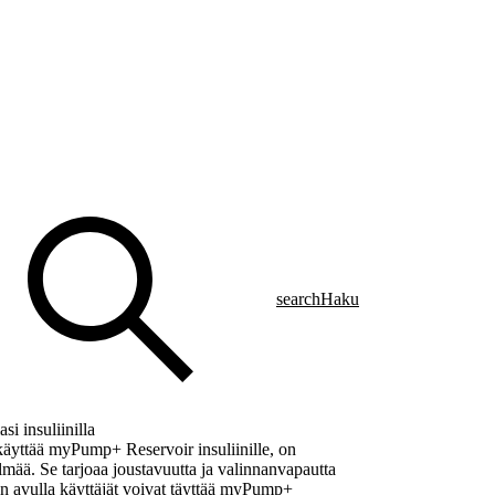
search
Haku
si insuliinilla
äyttää myPump+ Reservoir insuliinille, on
mää. Se tarjoaa joustavuutta ja valinnanvapautta
n avulla käyttäjät voivat täyttää myPump+