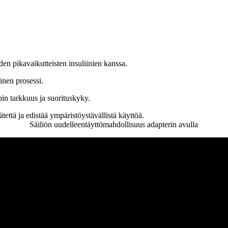
en pikavaikutteisten insuliinien kanssa.
inen prosessi.
n tarkkuus ja suorituskyky.
tettä ja edistää ympäristöystävällistä käyttöä.
Säiliön uudelleentäyttömahdollisuus adapterin avulla