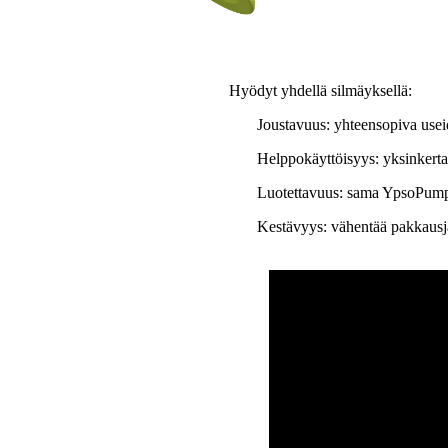
Hyödyt yhdellä silmäyksellä:
Joustavuus:
yhteensopiva useid
Helppokäyttöisyys:
yksinkerta
Luotettavuus:
sama YpsoPumpi
Kestävyys:
vähentää pakkausjä