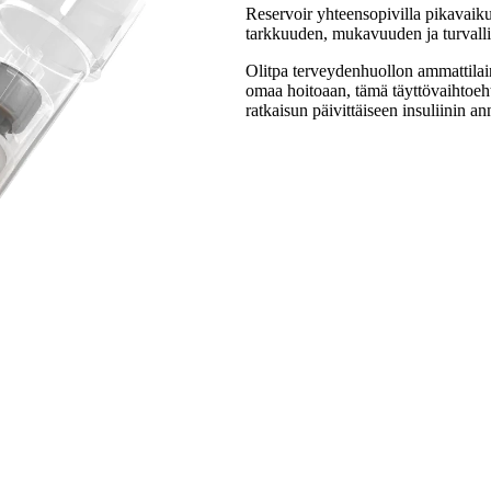
Reservoir yhteensopivilla pikavaikut
tarkkuuden, mukavuuden ja turvall
Olitpa terveydenhuollon ammattilaine
omaa hoitoaan, tämä täyttövaihtoehto
ratkaisun päivittäiseen insuliinin a