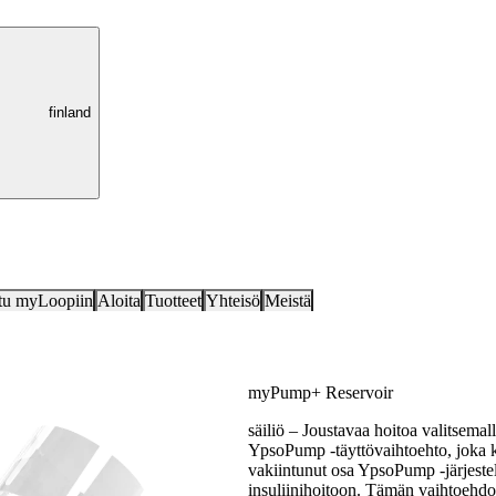
finland
tu myLoopiin
Aloita
Tuotteet
Yhteisö
Meistä
myPump+ Reservoir
säiliö – Joustavaa hoitoa valitsemalla
YpsoPump -täyttövaihtoehto, joka k
vakiintunut osa YpsoPump -järjestel
insuliinihoitoon. Tämän vaihtoehdo