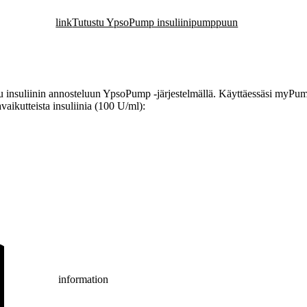
link
Tutustu YpsoPump insuliinipumppuun
insuliinin annosteluun YpsoPump -järjestelmällä. Käyttäessäsi myPump
vaikutteista insuliinia (100 U/ml):
information