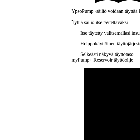
YpsoPump -säiliö voidaan täyttää ke
Tyhjä säiliö itse täytettäväksi
Itse täytetty valitsemallasi insul
Helppokäyttöinen täyttöjärjes
Selkeästi näkyvä täyttötaso
myPump+ Reservoir täyttöohje