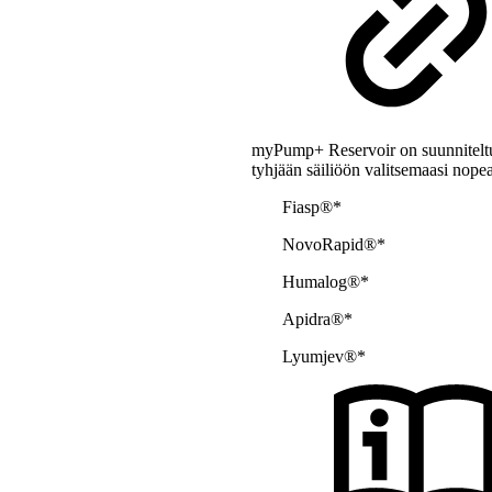
myPump+ Reservoir on suunniteltu 
tyhjään säiliöön valitsemaasi nopea
Fiasp®*
NovoRapid®*
Humalog®*
Apidra®*
Lyumjev®*