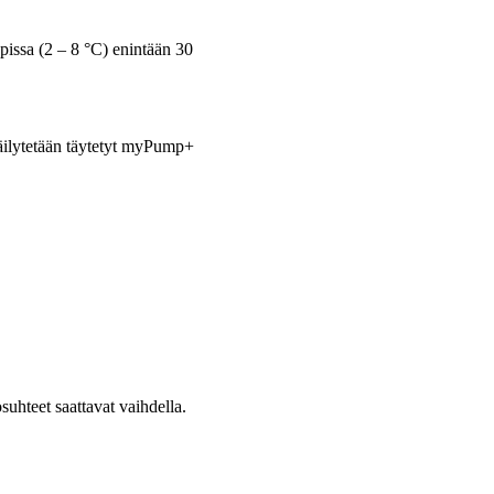
aapissa (2 – 8 °C) enintään 30
 säilytetään täytetyt myPump+
osuhteet saattavat vaihdella.