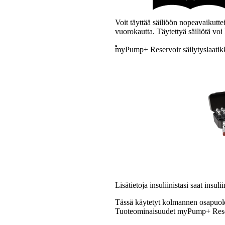
Voit täyttää säiliöön nopeavaikuttei
vuorokautta. Täytettyä säiliötä vo
myPump+ Reservoir säilytyslaatik
Lisätietoja insuliinistasi saat insu
Tässä käytetyt kolmannen osapuole
Tuoteominaisuudet myPump+ Rese