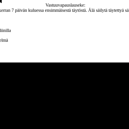
Vastuuvapauslauseke:
rran 7 päivän kuluessa ensimmäisestä täytöstä. Älä säilytä täytettyä säi
iinilla
telmä