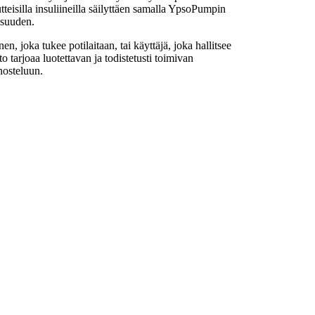
teisilla insuliineilla säilyttäen samalla YpsoPumpin
isuuden.
n, joka tukee potilaitaan, tai käyttäjä, joka hallitsee
 tarjoaa luotettavan ja todistetusti toimivan
nnosteluun.