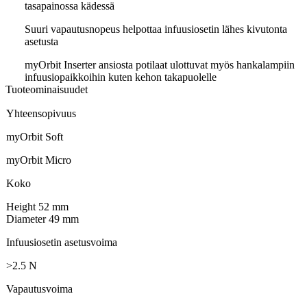
tasapainossa kädessä
Suuri vapautusnopeus helpottaa infuusiosetin lähes kivutonta
asetusta
myOrbit Inserter ansiosta potilaat ulottuvat myös hankalampiin
infuusiopaikkoihin kuten kehon takapuolelle
Tuoteominaisuudet
Yhteensopivuus
myOrbit Soft
myOrbit Micro
Koko
Height 52 mm
Diameter 49 mm
Infuusiosetin asetusvoima
>2.5 N
Vapautusvoima