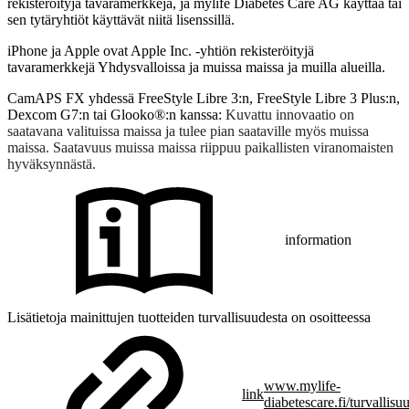
rekisteröityjä tavaramerkkejä, ja mylife Diabetes Care AG käyttää tai
sen tytäryhtiöt käyttävät niitä lisenssillä.
iPhone ja Apple ovat Apple Inc. -yhtiön rekisteröityjä
tavaramerkkejä Yhdysvalloissa ja muissa maissa ja muilla alueilla.
CamAPS FX yhdessä FreeStyle Libre 3:n, FreeStyle Libre 3 Plus:n,
Dexcom G7:n tai Glooko®:n kanssa:
Kuvattu innovaatio on
saatavana valituissa maissa ja tulee pian saataville myös muissa
maissa. Saatavuus muissa maissa riippuu paikallisten viranomaisten
hyväksynnästä.
information
Lisätietoja mainittujen tuotteiden turvallisuudesta on osoitteessa
www.mylife-
link
diabetescare.fi/turvallisu