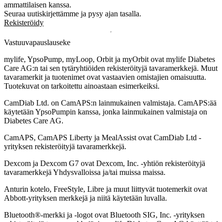
ammattilaisen kanssa.
Seuraa uutiskirjettämme ja pysy ajan tasalla.
Rekisteröidy
Vastuuvapauslauseke
mylife, YpsoPump, myLoop, Orbit ja myOrbit ovat mylife Diabetes
Care AG:n tai sen tytäryhtiöiden rekisteröityjä tavaramerkkejä. Muut
tavaramerkit ja tuotenimet ovat vastaavien omistajien omaisuutta.
Tuotekuvat on tarkoitettu ainoastaan esimerkeiksi.
CamDiab Ltd. on CamAPS:n lainmukainen valmistaja. CamAPS:ää
käytetään YpsoPumpin kanssa, jonka lainmukainen valmistaja on
Diabetes Care AG.
CamAPS, CamAPS Liberty ja MealAssist ovat CamDiab Ltd -
yrityksen rekisteröityjä tavaramerkkejä.
Dexcom ja Dexcom G7 ovat Dexcom, Inc. -yhtiön rekisteröityjä
tavaramerkkejä Yhdysvalloissa ja/tai muissa maissa.
Anturin kotelo, FreeStyle, Libre ja muut liittyvät tuotemerkit ovat
Abbott-yrityksen merkkejä ja niitä käytetään luvalla.
Bluetooth®-merkki ja -logot ovat Bluetooth SIG, Inc. -yrityksen