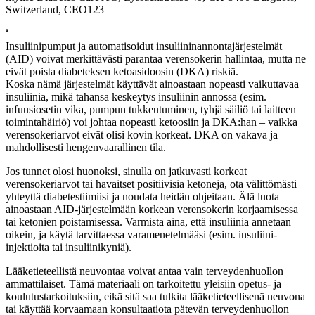
Switzerland, CEO123
Insuliinipumput ja automatisoidut insuliininannontajärjestelmät
(AID) voivat merkittävästi parantaa verensokerin hallintaa, mutta ne
eivät poista diabeteksen ketoasidoosin (DKA) riskiä.
Koska nämä järjestelmät käyttävät ainoastaan nopeasti vaikuttavaa
insuliinia, mikä tahansa keskeytys insuliinin annossa (esim.
infuusiosetin vika, pumpun tukkeutuminen, tyhjä säiliö tai laitteen
toimintahäiriö) voi johtaa nopeasti ketoosiin ja DKA:han – vaikka
verensokeriarvot eivät olisi kovin korkeat. DKA on vakava ja
mahdollisesti hengenvaarallinen tila.
Jos tunnet olosi huonoksi, sinulla on jatkuvasti korkeat
verensokeriarvot tai havaitset positiivisia ketoneja, ota välittömästi
yhteyttä diabetestiimiisi ja noudata heidän ohjeitaan. Älä luota
ainoastaan AID-järjestelmään korkean verensokerin korjaamisessa
tai ketonien poistamisessa. Varmista aina, että insuliinia annetaan
oikein, ja käytä tarvittaessa varamenetelmääsi (esim. insuliini-
injektioita tai insuliinikyniä).
Lääketieteellistä neuvontaa voivat antaa vain terveydenhuollon
ammattilaiset. Tämä materiaali on tarkoitettu yleisiin opetus- ja
koulutustarkoituksiin, eikä sitä saa tulkita lääketieteellisenä neuvona
tai käyttää korvaamaan konsultaatiota pätevän terveydenhuollon