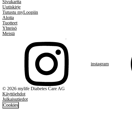
Sivukartta
Uutiskirje
Tutustu myLoopiin
Aloita
Tuotteet
Yhteisö
Meistä
instagram
© 2026 mylife Diabetes Care AG
Käyttöehdot
Julkaisutiedot
Cookies