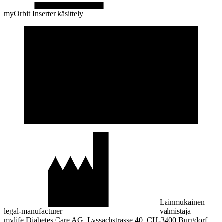
myOrbit Inserter käsittely
Lainmukainen
legal-manufacturer
valmistaja
mylife Diabetes Care AG, Lyssachstrasse 40, CH-3400 Burgdorf,