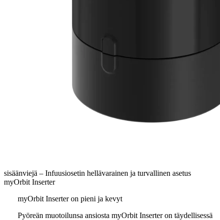
sisäänviejä – Infuusiosetin hellävarainen ja turvallinen asetus
myOrbit Inserter
myOrbit Inserter on pieni ja kevyt
Pyöreän muotoilunsa ansiosta myOrbit Inserter on täydellisessä