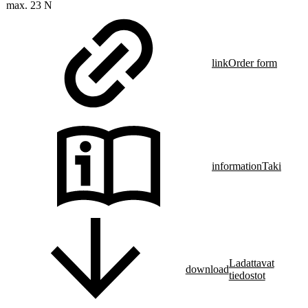
max. 23 N
link
Order form
information
Taki
Ladattavat
download
tiedostot