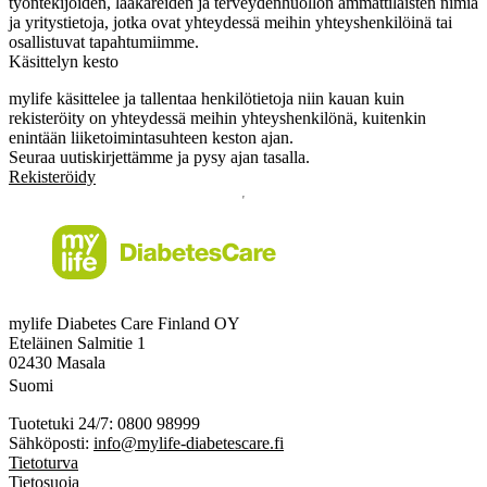
työntekijöiden, lääkäreiden ja terveydenhuollon ammattilaisten nimiä
ja yritystietoja, jotka ovat yhteydessä meihin yhteyshenkilöinä tai
osallistuvat tapahtumiimme.
Käsittelyn kesto
mylife käsittelee ja tallentaa henkilötietoja niin kauan kuin
rekisteröity on yhteydessä meihin yhteyshenkilönä, kuitenkin
enintään liiketoimintasuhteen keston ajan.
Seuraa uutiskirjettämme ja pysy ajan tasalla.
Rekisteröidy
mylife Diabetes Care Finland OY
Eteläinen Salmitie 1
02430 Masala
Suomi
Tuotetuki 24/7: 0800 98999
Sähköposti:
info@mylife-diabetescare.fi
Tietoturva
Tietosuoja