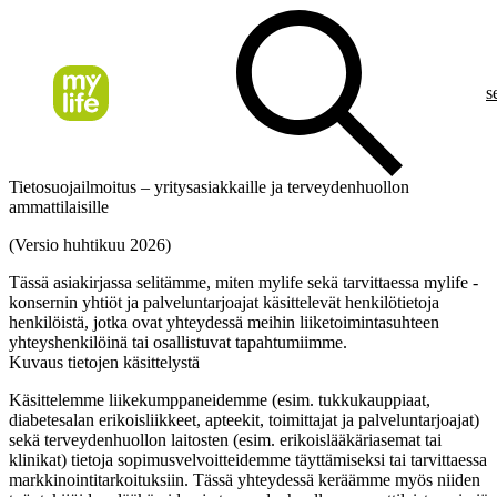
s
Tietosuojailmoitus – yritysasiakkaille ja terveydenhuollon
ammattilaisille
(Versio huhtikuu 2026)
Tässä asiakirjassa selitämme, miten mylife sekä tarvittaessa mylife -
konsernin yhtiöt ja palveluntarjoajat käsittelevät henkilötietoja
henkilöistä, jotka ovat yhteydessä meihin liiketoimintasuhteen
yhteyshenkilöinä tai osallistuvat tapahtumiimme.
Kuvaus tietojen käsittelystä
Käsittelemme liikekumppaneidemme (esim. tukkukauppiaat,
diabetesalan erikoisliikkeet, apteekit, toimittajat ja palveluntarjoajat)
sekä terveydenhuollon laitosten (esim. erikoislääkäriasemat tai
klinikat) tietoja sopimusvelvoitteidemme täyttämiseksi tai tarvittaessa
markkinointitarkoituksiin. Tässä yhteydessä keräämme myös niiden