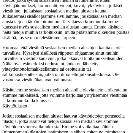
Tiedot, jotka syötät sosiaalisen median sivuillemme, kuten
käyttäjätunnukset, kommentit, videot, kuvat, tykkäykset, julkiset
viestit jne., julkaistaan sosiaalisen median alustan kautta.
Julkaisemasi sisällöt jaamme sivullamme, jos sosiaalisen median
alusta tarjoaa tämän toiminnon. Tarvittaessa kommunikoimme
kanssasi myös sosiaalisen median alustan kautta. Emme käsittele
näitä tietoja muihin tarkoituksiin, mutta pidätämme oikeuden poistaa
sisältöä, jos se on mielestämme tarpeen.
Huomaa, että viestintä sosiaalisen median alustojen kautta ei ole
turvallista. Kyselysi sisällöstä riippuen ohjaamme sinut muihin,
turvallisiin viestintäkanaviin, jotka takaavat luottamuksellisuuden.
Näitä ovat esimerkiksi tiedustelut, jotka on lähetetty
yhteydenottolomakkeellamme tai osoitteisiin tai
sähköpostiosoitteisiin, jotka on ilmoitettu julkaisutiedoissa.
Olet
vastuussa viestintäkanavan valinnasta.
Käsittelemme sosiaalisen median alustoilla olevia tietoja oikeutetun
etumme mukaisesti, jotta voimme harjoittaa yrityksemme viestintää
ja kommunikoida kanssasi.
Käyttötilastot
Jotkut sosiaalisen median alustat laativat käyttötietojen perusteella
tilastoja, jotka sisältävät tietoja sosiaalisen median sivustomme
kävijöiden vuorovaikutuksesta. Emme voi vaikuttaa näiden
(nimettömien) tilastojen laatimiseen ja siihen, miten ne toimitetaan