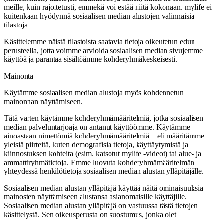
meille, kuin rajoitetusti, emmekä voi estää niitä kokonaan. mylife ei
kuitenkaan hyödynnä sosiaalisen median alustojen valinnaisia
tilastoja.
Käsittelemme näistä tilastoista saatavia tietoja oikeutetun edun
perusteella, jotta voimme arvioida sosiaalisen median sivujemme
käyttöä ja parantaa sisältöämme kohderyhmäkeskeisesti.
Mainonta
Käytämme sosiaalisen median alustoja myös kohdennetun
mainonnan näyttämiseen.
Tätä varten käytämme kohderyhmämääritelmiä, jotka sosiaalisen
median palveluntarjoaja on antanut käyttöömme. Käytämme
ainoastaan nimettömiä kohderyhmämääritelmiä – eli määritämme
yleisiä piirteitä, kuten demografisia tietoja, käyttäytymistä ja
kiinnostuksen kohteita (esim. katsotut mylife -videot) tai alue- ja
ammattiryhmätietoja. Emme luovuta kohderyhmämääritelmän
yhteydessä henkilötietoja sosiaalisen median alustan ylläpitäjälle.
Sosiaalisen median alustan ylläpitäjä käyttää näitä ominaisuuksia
mainosten näyttämiseen alustansa asianomaisille käyttäjille.
Sosiaalisen median alustan ylläpitäjä on vastuussa tästä tietojen
käsittelystä. Sen oikeusperusta on suostumus, jonka olet