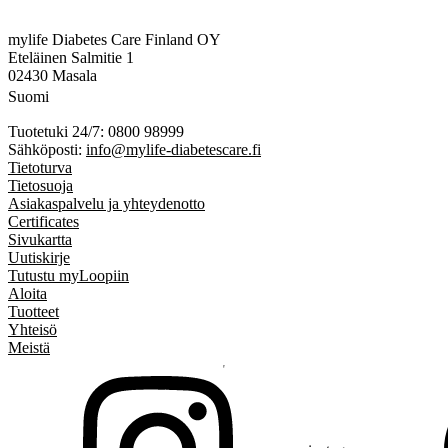
mylife Diabetes Care Finland OY
Eteläinen Salmitie 1
02430 Masala
Suomi
Tuotetuki 24/7: 0800 98999
Sähköposti:
info@mylife-diabetescare.fi
Tietoturva
Tietosuoja
Asiakaspalvelu ja yhteydenotto
Certificates
Sivukartta
Uutiskirje
Tutustu myLoopiin
Aloita
Tuotteet
Yhteisö
Meistä