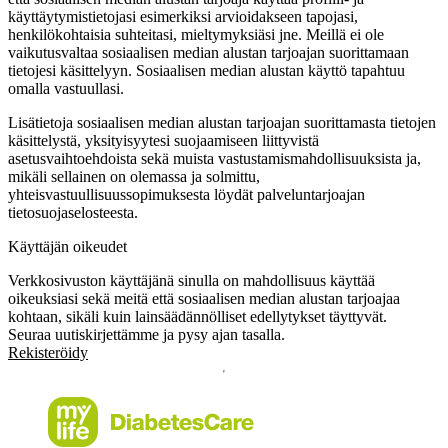
käyttäytymistietojasi esimerkiksi arvioidakseen tapojasi,
henkilökohtaisia suhteitasi, mieltymyksiäsi jne. Meillä ei ole
vaikutusvaltaa sosiaalisen median alustan tarjoajan suorittamaan
tietojesi käsittelyyn. Sosiaalisen median alustan käyttö tapahtuu
omalla vastuullasi.
Lisätietoja sosiaalisen median alustan tarjoajan suorittamasta tietojen
käsittelystä, yksityisyytesi suojaamiseen liittyvistä
asetusvaihtoehdoista sekä muista vastustamismahdollisuuksista ja,
mikäli sellainen on olemassa ja solmittu,
yhteisvastuullisuussopimuksesta löydät palveluntarjoajan
tietosuojaselosteesta.
Käyttäjän oikeudet
Verkkosivuston käyttäjänä sinulla on mahdollisuus käyttää
oikeuksiasi sekä meitä että sosiaalisen median alustan tarjoajaa
kohtaan, sikäli kuin lainsäädännölliset edellytykset täyttyvät.
Seuraa uutiskirjettämme ja pysy ajan tasalla.
Rekisteröidy