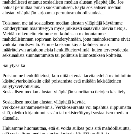
mahdollisesti antanut sosiaalisen median alustan ylläpitäjälle. Jos
haluat peruuttaa tämän suostumuksen, käytä sosiaalisen median
alustan ylläpitäjän tarjoamia peruutusmahdollisuuksia.
Toisinaan me tai sosiaalisen median alustan ylläpitäjä käytämme
kohderyhmän määrittelyyn myös julkisesti saatavilla olevia tietoja.
Meidän oikeutettu etumme on kohdistaa mainontamme
mahdollisimman sopivaan kohderyhmään, jotta mainoksemme eivät
vaikuta häiritseviltä. Emme koskaan käytä kohderyhmän
määrittelyyn arkaluonteisia henkilötietoryhmiä, kuten terveystietoja,
seksuaalista suuntautumista tai poliittisia kiinnostuksen kohteita.
Säilytysaika
Poistamme henkilötietosi, kun niitä ei enää tarvita edellä mainittuihin
käsittelytarkoituksiin eikä poistamista estä mikään lakisääteinen
säilytysvelvollisuus.
Sosiaalisen median alustan ylläpitäjän suorittama tietojen käsittely
Sosiaalisen median alustan ylläpitäjä käyttää
verkkoseurantamenetelmiä. Verkkoseuranta voi tapahtua riippumatta
siitä, oletko kirjautunut sisään tai rekisteröitynyt sosiaalisen median
alustalle.
Haluamme huomauttaa, että ei voida sulkea pois sitä mahdollisuutta,
että sosiaalisen median alustan tarjoaja käyttää profiili- ja