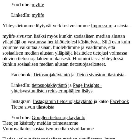
YouTube:
mylife
LinkedIn:
mylife
Yhteystietomme löytyvät verkkosivustomme
Impressum
-osiosta.
mylife-sivuston lisäksi myös kunkin sosiaalisen median alustan
ylläpitäjä on vastuussa henkilötietojesi käsittelystä. Siltä osin kuin
voimme vaikuttaa asiaan, huolehdimme ja vaadimme, että
sosiaalisen median alustan ylläpitäjä käsittelee tietojasi voimassa
olevien tietosuojalakien mukaisesti.
Huomioi tässä yhteydessä
kunkin sosiaalisen median alustan tietosuojaselosteet.
Facebook:
Tietosuojakäytäntö
ja
Tietoa sivuston tilastoista
LinkedIn:
tietosuojakäytäntö
ja
Page Insights -
yhteisvastuullisten rekisterinpitäjien lisäys
Instagram:
Instagramin tietosuojakäytäntö
ja katso
Facebook
Tietoa sivun tilastoista
YouTube:
Googlen tietosuojakäytäntö
Tietojen käsittely meidän toimestamme
Vuorovaikutus sosiaalisen median sivuillamme