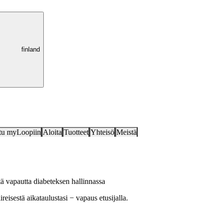
finland
tu myLoopiin
Aloita
Tuotteet
Yhteisö
Meistä
ä vapautta diabeteksen hallinnassa
isestä aikataulustasi − vapaus etusijalla.