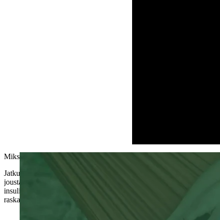
Miksi aikuiset rakastavat myLoop -järjestelmää
Jatkuva insuliinin säätäminen reaaliaikaisten glukoositietojen perust
joustavuuden vastata haasteisiin missä ja milloin tahansa. Lisäksi 
insuliinin annostelun algoritmi, jonka teho on osoitettu kliinisesti ja 
raskauden aikana.
0.3%