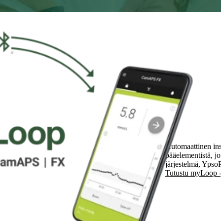
1
ajasta tavoitealueella
Automaattinen in
pääelementistä, j
järjestelmä, Yps
Tutustu myLoop -