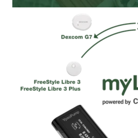
1
ajasta glukoositaso alle 3,0 mmol/