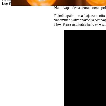
Lue Kathien tarina
Nauti vapaudesta seurata omaa po
Elämä tapahtuu reaaliajassa − niin
vähemmän vaivannäköä ja olet va
How Keira navigates her day wit