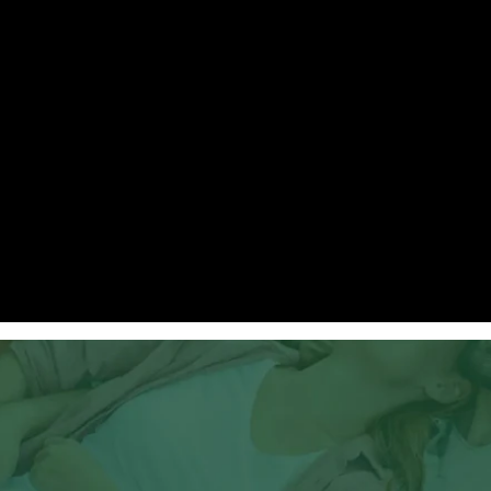
eella mahdollistaa suuremman
CamAPS FX on ainoa automaattisen
joka on hyväksytty käyttöön
74.2%