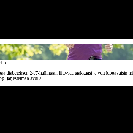
nsia diabetekseen liittyviä
’’
elin
a diabeteksen 24/7-hallintaan liittyvää taakkaasi ja voit luottavaisin mi
p -järjestelmän avulla