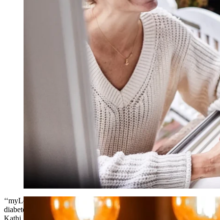
‘‘myLoop -järjestelmän ansiosta voin keskittyä elämässäni tärkeisiin asi
diabetekseni hallinta toimii sujuvasti.’’
Kathi, diabetes-diagnoosi 21 vuoden iässä