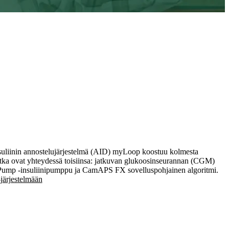
1
ajasta suljetussa järjestelmässä
suliinin annostelujärjestelmä (AID) myLoop koostuu kolmesta
otka ovat yhteydessä toisiinsa: jatkuvan glukoosinseurannan (CGM)
oPump -insuliinipumppu ja CamAPS FX sovelluspohjainen algoritmi.
järjestelmään