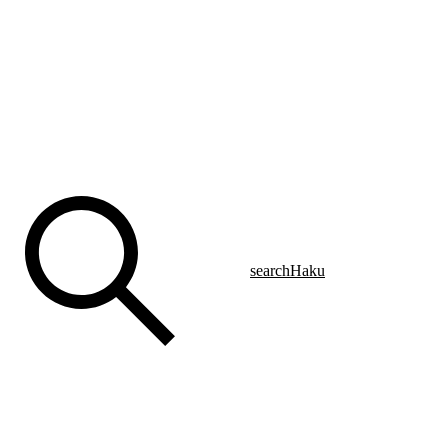
search
Haku