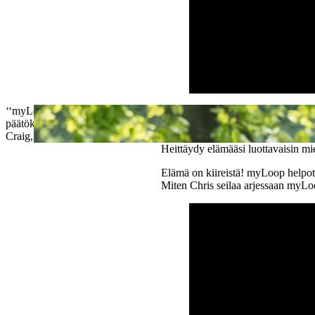
‘‘myLoop poistaa valtavasti henkisiä paineita tekemällä puolestani tuha
päätöksiä joka päivä ilman, että minun tarvitsee jatkuvasti miettiä niitä.
Craig, diabetes-diagnoosi 31 vuoden iässä
Heittäydy elämääsi luottavaisin mi
Elämä on kiireistä! myLoop helpotta
Miten Chris seilaa arjessaan myLoo