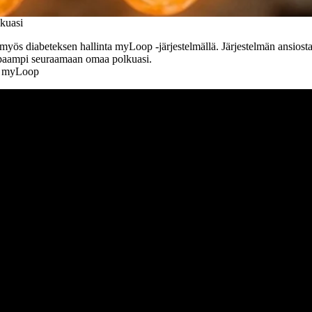
lkuasi
 myös diabeteksen hallinta myLoop -järjestelmällä. Järjestelmän ansiosta
paampi seuraamaan omaa polkuasi.
h myLoop