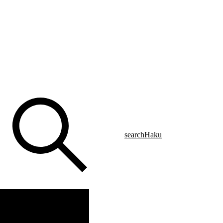
search
Haku