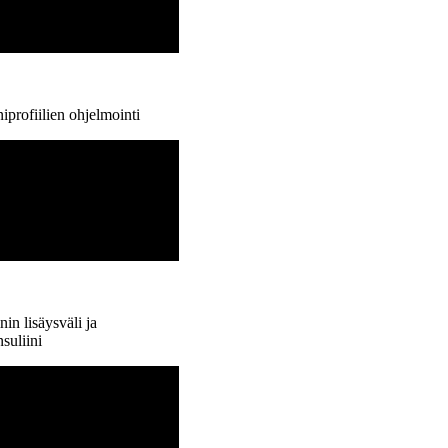
niprofiilien ohjelmointi
nin lisäysväli ja
nsuliini