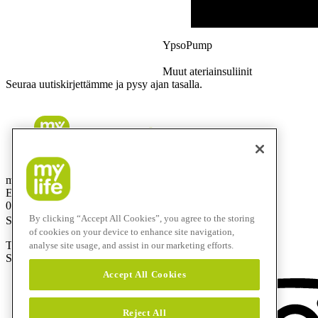
YpsoPump
Muut ateriainsuliinit
Seuraa uutiskirjettämme ja pysy ajan tasalla.
mylife Diabetes Care Finland OY
Eteläinen Salmitie 1
02430 Masala
By clicking “Accept All Cookies”, you agree to the storing
Suomi
of cookies on your device to enhance site navigation,
Tuotetuki 24/7: 0800 98999
analyse site usage, and assist in our marketing efforts.
Sähköposti:
info@mylife-diabetescare.fi
Accept All Cookies
Reject All