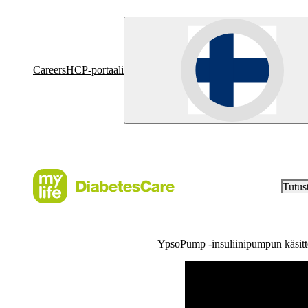
Careers
HCP-portaali
Tutus
YpsoPump -insuliinipumpun käsitt