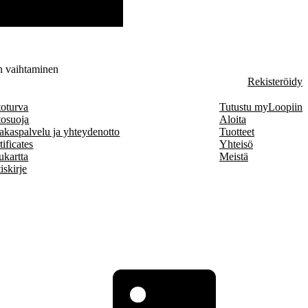
in vaihtaminen
Rekisteröidy
toturva
Tutustu myLoopiin
tosuoja
Aloita
akaspalvelu ja yhteydenotto
Tuotteet
tificates
Yhteisö
ukartta
Meistä
iskirje