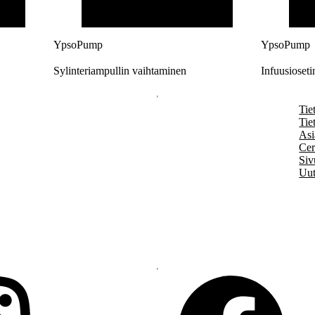
YpsoPump
YpsoPump
Sylinteriampullin vaihtaminen
Infuusioset
Tie
Tie
Asi
Cer
Siv
Uut