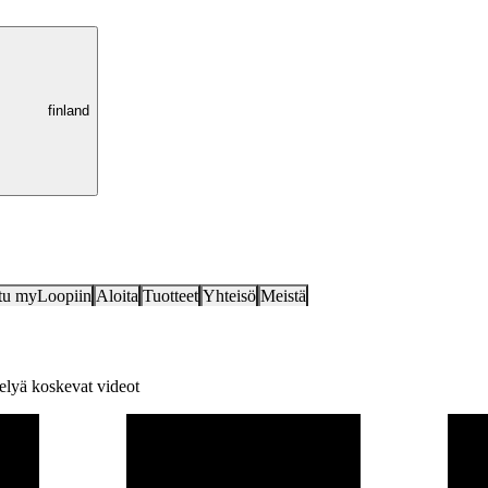
finland
tu myLoopiin
Aloita
Tuotteet
Yhteisö
Meistä
elyä koskevat videot