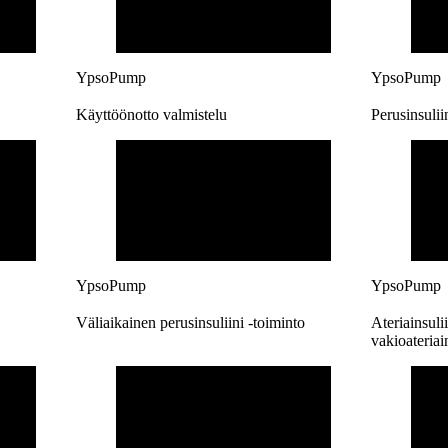
YpsoPump
YpsoPump
Käyttöönotto valmistelu
Perusinsulii
YpsoPump
YpsoPump
Väliaikainen perusinsuliini -toiminto
Ateriainsulii
vakioateriai