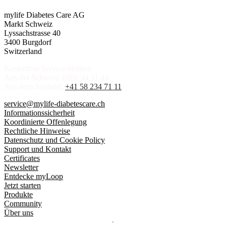
mylife Diabetes Care AG
Markt Schweiz
Lyssachstrasse 40
3400 Burgdorf
Switzerland
Kostenlose Service-Hotline
Aus der Schweiz:
0800 44 11 44
Aus dem Ausland:
+41 58 234 71 11
service@mylife-diabetescare.ch
Informationssicherheit
Koordinierte Offenlegung
Rechtliche Hinweise
Datenschutz und Cookie Policy
Support und Kontakt
Certificates
Newsletter
Entdecke myLoop
Jetzt starten
Produkte
Community
Über uns