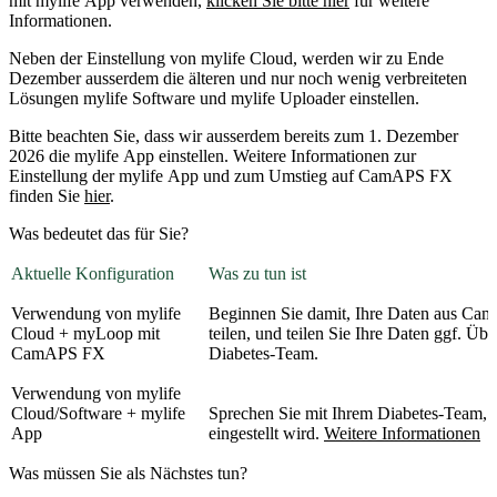
mit mylife App verwenden,
klicken Sie bitte hier
für weitere
Informationen.
Neben der Einstellung von mylife Cloud, werden wir zu Ende
Dezember ausserdem die älteren und nur noch wenig verbreiteten
Lösungen mylife Software und mylife Uploader einstellen.
Bitte beachten Sie, dass wir ausserdem bereits zum 1. Dezember
2026 die mylife App einstellen. Weitere Informationen zur
Einstellung der mylife App und zum Umstieg auf CamAPS FX
finden Sie
hier
.
Was bedeutet das für Sie?
Aktuelle Konfiguration
Was zu tun ist
Verwendung von mylife
Beginnen Sie damit, Ihre Daten aus C
Cloud + myLoop mit
teilen, und teilen Sie Ihre Daten ggf. Ü
CamAPS FX
Diabetes-Team.
Verwendung von mylife
Cloud/Software + mylife
Sprechen Sie mit Ihrem Diabetes-Team, d
App
eingestellt wird.
Weitere Informationen
Was müssen Sie als Nächstes tun?