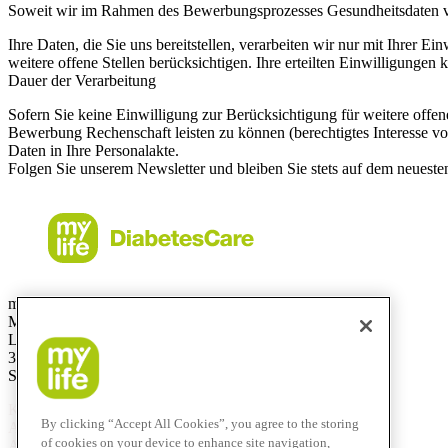
Soweit wir im Rahmen des Bewerbungsprozesses Gesundheitsdaten verar
Ihre Daten, die Sie uns bereitstellen, verarbeiten wir nur mit Ihrer 
weitere offene Stellen berücksichtigen. Ihre erteilten Einwilligunge
Dauer der Verarbeitung
Sofern Sie keine Einwilligung zur Berücksichtigung für weitere offe
Bewerbung Rechenschaft leisten zu können (berechtigtes Interesse vo
Daten in Ihre Personalakte.
Folgen Sie unserem Newsletter und bleiben Sie stets auf dem neueste
mylife Diabetes Care AG
Markt Schweiz
Lyssachstrasse 40
3400 Burgdorf
Switzerland
Kostenlose Service-Hotline
By clicking “Accept All Cookies”, you agree to the storing
Aus der Schweiz:
0800 44 11 44
of cookies on your device to enhance site navigation,
Aus dem Ausland:
+41 58 234 71 11