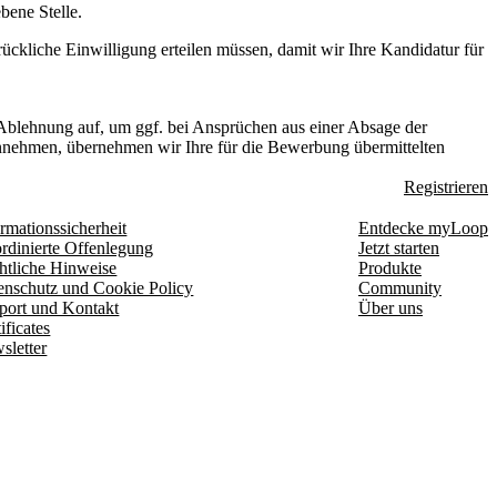
bene Stelle.
drückliche Einwilligung erteilen müssen, damit wir Ihre Kandidatur für
 Ablehnung auf, um ggf. bei Ansprüchen aus einer Absage der
 annehmen, übernehmen wir Ihre für die Bewerbung übermittelten
Registrieren
rmationssicherheit
Entdecke myLoop
rdinierte Offenlegung
Jetzt starten
htliche Hinweise
Produkte
enschutz und Cookie Policy
Community
port und Kontakt
Über uns
ificates
sletter