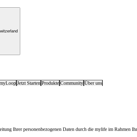
witzerland
 myLoop
Jetzt Starten
Produkte
Community
Über uns
rbeitung Ihrer personenbezogenen Daten durch die mylife im Rahmen I