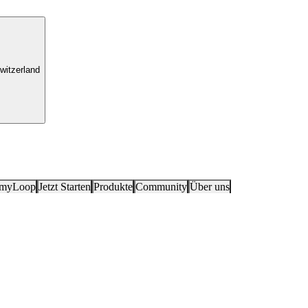
witzerland
 myLoop
Jetzt Starten
Produkte
Community
Über uns