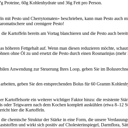
37g Proteine, 60g Kohlenhydrate und 36g Fett pro Person.
n mit Pesto und Cherrytomaten» beschrieben, kann man Pesto auch mit
ne aromatischere und cremigere Pesto!
 die Kartoffeln bereits am Vortag blanchieren und die Pesto auch berei
as höheren Fettgehalt auf. Wenn man diesen reduzieren möchte, schaut
ohnen ohne Öl zu und ersetzt die Pesto durch einen Rosmarinjus (mehr
ilen Anwendung zur Steuerung Ihres Loop, geben Sie im Bolusrech
 arbeiten, geben Sie den entsprechenden Bolus für 60 Gramm Kohlenhy
Kartoffelsorte ein weiterer wichtiger Faktor hinzu: die resistente Stär
eis oder Teigwaren nach dem Kochen komplett auskühlen (etwa 8–12 S
richt hier die Kartoffeln.
 die chemische Struktur der Stärke in eine Form, die unsere Verdauun
aststoffen und wirkt sich positiv auf Cholesterinspiegel, Darmflora, S