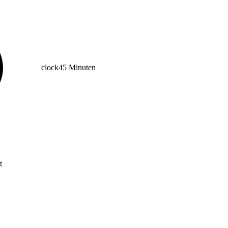
clock
45 Minuten
t