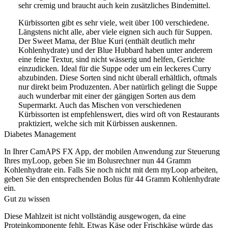
sehr cremig und braucht auch kein zusätzliches Bindemittel.
Kürbissorten gibt es sehr viele, weit über 100 verschiedene.
Längstens nicht alle, aber viele eignen sich auch für Suppen.
Der Sweet Mama, der Blue Kuri (enthält deutlich mehr
Kohlenhydrate) und der Blue Hubbard haben unter anderem
eine feine Textur, sind nicht wässerig und helfen, Gerichte
einzudicken. Ideal für die Suppe oder um ein leckeres Curry
abzubinden. Diese Sorten sind nicht überall erhältlich, oftmals
nur direkt beim Produzenten. Aber natürlich gelingt die Suppe
auch wunderbar mit einer der gängigen Sorten aus dem
Supermarkt. Auch das Mischen von verschiedenen
Kürbissorten ist empfehlenswert, dies wird oft von Restaurants
praktiziert, welche sich mit Kürbissen auskennen.
Diabetes Management
In Ihrer CamAPS FX App, der mobilen Anwendung zur Steuerung
Ihres myLoop, geben Sie im Bolusrechner nun 44 Gramm
Kohlenhydrate ein. Falls Sie noch nicht mit dem myLoop arbeiten,
geben Sie den entsprechenden Bolus für 44 Gramm Kohlenhydrate
ein.
Gut zu wissen
Diese Mahlzeit ist nicht vollständig ausgewogen, da eine
Proteinkomponente fehlt. Etwas Käse oder Frischkäse würde das