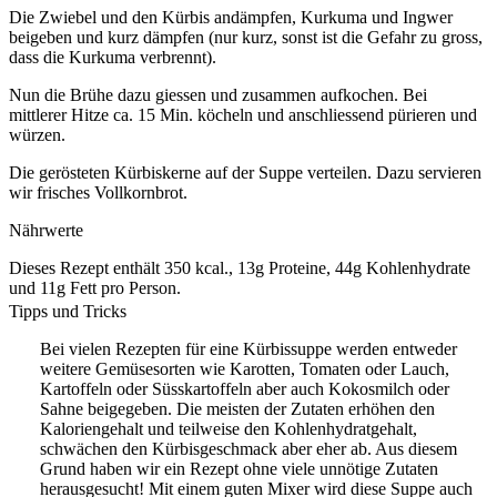
Die Zwiebel und den Kürbis andämpfen, Kurkuma und Ingwer
beigeben und kurz dämpfen (nur kurz, sonst ist die Gefahr zu gross,
dass die Kurkuma verbrennt).
Nun die Brühe dazu giessen und zusammen aufkochen. Bei
mittlerer Hitze ca. 15 Min. köcheln und anschliessend pürieren und
würzen.
Die gerösteten Kürbiskerne auf der Suppe verteilen. Dazu servieren
wir frisches Vollkornbrot.
Nährwerte
Dieses Rezept enthält 350 kcal., 13g Proteine, 44g Kohlenhydrate
und 11g Fett pro Person.
Tipps und Tricks
Bei vielen Rezepten für eine Kürbissuppe werden entweder
weitere Gemüsesorten wie Karotten, Tomaten oder Lauch,
Kartoffeln oder Süsskartoffeln aber auch Kokosmilch oder
Sahne beigegeben. Die meisten der Zutaten erhöhen den
Kaloriengehalt und teilweise den Kohlenhydratgehalt,
schwächen den Kürbisgeschmack aber eher ab. Aus diesem
Grund haben wir ein Rezept ohne viele unnötige Zutaten
herausgesucht! Mit einem guten Mixer wird diese Suppe auch