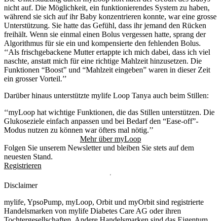
nicht auf. Die Möglichkeit, ein funktionierendes System zu haben,
während sie sich auf ihr Baby konzentrieren konnte, war eine grosse
Unterstützung. Sie hatte das Gefühl, dass ihr jemand den Rücken
freihält. Wenn sie einmal einen Bolus vergessen hatte, sprang der
Algorithmus für sie ein und kompensierte den fehlenden Bolus.
‘‘Als frischgebackene Mutter ertappte ich mich dabei, dass ich viel
naschte, anstatt mich für eine richtige Mahlzeit hinzusetzen. Die
Funktionen “Boost” und “Mahlzeit eingeben” waren in dieser Zeit
ein grosser Vorteil.’’
Darüber hinaus unterstützte mylife Loop Tanya auch beim Stillen:
‘‘myLoop hat wichtige Funktionen, die das Stillen unterstützen. Die
Glukoseziele einfach anpassen und bei Bedarf den “Ease-off”-
Modus nutzen zu können war öfters mal nötig.’’
Mehr über myLoop
Folgen Sie unserem Newsletter und bleiben Sie stets auf dem
neuesten Stand.
Registrieren
Disclaimer
mylife, YpsoPump, myLoop, Orbit und myOrbit sind registrierte
Handelsmarken von mylife Diabetes Care AG oder ihren
Tochtergesellschaften. Andere Handelsmarken sind das Eigentum