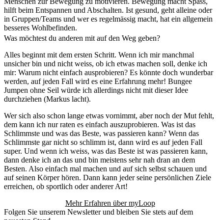
Menschen zur Bewegung zu motivieren. Bewegung macht Spass,
hilft beim Entspannen und Abschalten. Ist gesund, geht alleine oder
in Gruppen/Teams und wer es regelmässig macht, hat ein allgemein
besseres Wohlbefinden.
Was möchtest du anderen mit auf den Weg geben?
Alles beginnt mit dem ersten Schritt. Wenn ich mir manchmal
unsicher bin und nicht weiss, ob ich etwas machen soll, denke ich
mir: Warum nicht einfach ausprobieren? Es könnte doch wunderbar
werden, auf jeden Fall wird es eine Erfahrung mehr! Bungee
Jumpen ohne Seil würde ich allerdings nicht mit dieser Idee
durchziehen (Markus lacht).
Wer sich also schon lange etwas vornimmt, aber noch der Mut fehlt,
dem kann ich nur raten es einfach auszuprobieren. Was ist das
Schlimmste und was das Beste, was passieren kann? Wenn das
Schlimmste gar nicht so schlimm ist, dann wird es auf jeden Fall
super. Und wenn ich weiss, was das Beste ist was passieren kann,
dann denke ich an das und bin meistens sehr nah dran an dem
Besten. Also einfach mal machen und auf sich selbst schauen und
auf seinen Körper hören. Dann kann jeder seine persönlichen Ziele
erreichen, ob sportlich oder anderer Art!
Mehr Erfahren über myLoop
Folgen Sie unserem Newsletter und bleiben Sie stets auf dem