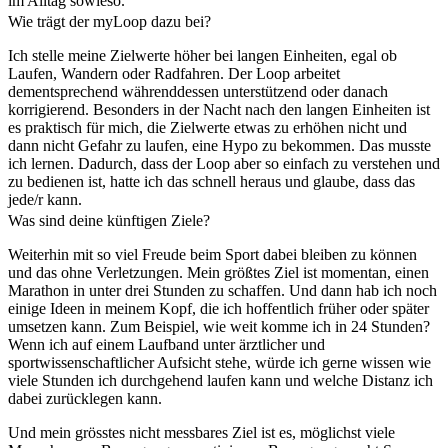
im Alltag sowieso.
Wie trägt der myLoop dazu bei?
Ich stelle meine Zielwerte höher bei langen Einheiten, egal ob
Laufen, Wandern oder Radfahren. Der Loop arbeitet
dementsprechend währenddessen unterstützend oder danach
korrigierend. Besonders in der Nacht nach den langen Einheiten ist
es praktisch für mich, die Zielwerte etwas zu erhöhen nicht und
dann nicht Gefahr zu laufen, eine Hypo zu bekommen. Das musste
ich lernen. Dadurch, dass der Loop aber so einfach zu verstehen und
zu bedienen ist, hatte ich das schnell heraus und glaube, dass das
jede/r kann.
Was sind deine künftigen Ziele?
Weiterhin mit so viel Freude beim Sport dabei bleiben zu können
und das ohne Verletzungen. Mein größtes Ziel ist momentan, einen
Marathon in unter drei Stunden zu schaffen. Und dann hab ich noch
einige Ideen in meinem Kopf, die ich hoffentlich früher oder später
umsetzen kann. Zum Beispiel, wie weit komme ich in 24 Stunden?
Wenn ich auf einem Laufband unter ärztlicher und
sportwissenschaftlicher Aufsicht stehe, würde ich gerne wissen wie
viele Stunden ich durchgehend laufen kann und welche Distanz ich
dabei zurücklegen kann.
Und mein grösstes nicht messbares Ziel ist es, möglichst viele