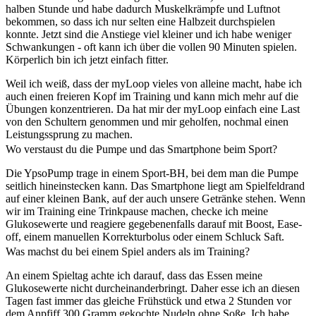
halben Stunde und habe dadurch Muskelkrämpfe und Luftnot
bekommen, so dass ich nur selten eine Halbzeit durchspielen
konnte. Jetzt sind die Anstiege viel kleiner und ich habe weniger
Schwankungen - oft kann ich über die vollen 90 Minuten spielen.
Körperlich bin ich jetzt einfach fitter.
Weil ich weiß, dass der myLoop vieles von alleine macht, habe ich
auch einen freieren Kopf im Training und kann mich mehr auf die
Übungen konzentrieren. Da hat mir der myLoop einfach eine Last
von den Schultern genommen und mir geholfen, nochmal einen
Leistungssprung zu machen.
Wo verstaust du die Pumpe und das Smartphone beim Sport?
Die YpsoPump trage in einem Sport-BH, bei dem man die Pumpe
seitlich hineinstecken kann. Das Smartphone liegt am Spielfeldrand
auf einer kleinen Bank, auf der auch unsere Getränke stehen. Wenn
wir im Training eine Trinkpause machen, checke ich meine
Glukosewerte und reagiere gegebenenfalls darauf mit Boost, Ease-
off, einem manuellen Korrekturbolus oder einem Schluck Saft.
Was machst du bei einem Spiel anders als im Training?
An einem Spieltag achte ich darauf, dass das Essen meine
Glukosewerte nicht durcheinanderbringt. Daher esse ich an diesen
Tagen fast immer das gleiche Frühstück und etwa 2 Stunden vor
dem Anpfiff 300 Gramm gekochte Nudeln ohne Soße. Ich habe