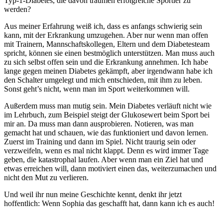
Typ-1-Diabetes, die davon träumen erfolgreiche Sportler zu
werden?
Aus meiner Erfahrung weiß ich, dass es anfangs schwierig sein
kann, mit der Erkrankung umzugehen. Aber nur wenn man offen
mit Trainern, Mannschaftskollegen, Eltern und dem Diabetesteam
spricht, können sie einen bestmöglich unterstützen. Man muss auch
zu sich selbst offen sein und die Erkrankung annehmen. Ich habe
lange gegen meinen Diabetes gekämpft, aber irgendwann habe ich
den Schalter umgelegt und mich entschieden, mit ihm zu leben.
Sonst geht’s nicht, wenn man im Sport weiterkommen will.
Außerdem muss man mutig sein. Mein Diabetes verläuft nicht wie
im Lehrbuch, zum Beispiel steigt der Glukosewert beim Sport bei
mir an. Da muss man dann ausprobieren. Notieren, was man
gemacht hat und schauen, wie das funktioniert und davon lernen.
Zuerst im Training und dann im Spiel. Nicht traurig sein oder
verzweifeln, wenn es mal nicht klappt. Denn es wird immer Tage
geben, die katastrophal laufen. Aber wenn man ein Ziel hat und
etwas erreichen will, dann motiviert einen das, weiterzumachen und
nicht den Mut zu verlieren.
Und weil ihr nun meine Geschichte kennt, denkt ihr jetzt
hoffentlich: Wenn Sophia das geschafft hat, dann kann ich es auch!