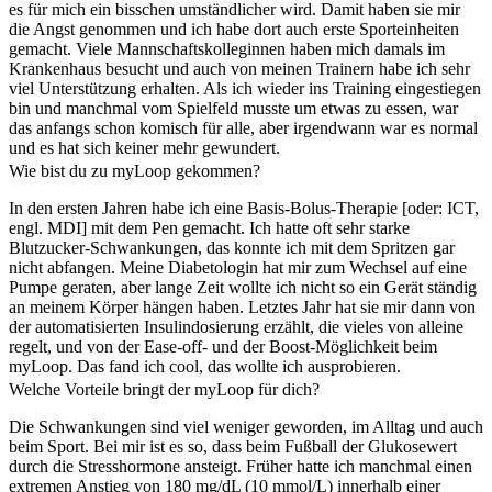
es für mich ein bisschen umständlicher wird. Damit haben sie mir
die Angst genommen und ich habe dort auch erste Sporteinheiten
gemacht. Viele Mannschaftskolleginnen haben mich damals im
Krankenhaus besucht und auch von meinen Trainern habe ich sehr
viel Unterstützung erhalten. Als ich wieder ins Training eingestiegen
bin und manchmal vom Spielfeld musste um etwas zu essen, war
das anfangs schon komisch für alle, aber irgendwann war es normal
und es hat sich keiner mehr gewundert.
Wie bist du zu myLoop gekommen?
In den ersten Jahren habe ich eine Basis-Bolus-Therapie [oder: ICT,
engl. MDI] mit dem Pen gemacht. Ich hatte oft sehr starke
Blutzucker-Schwankungen, das konnte ich mit dem Spritzen gar
nicht abfangen. Meine Diabetologin hat mir zum Wechsel auf eine
Pumpe geraten, aber lange Zeit wollte ich nicht so ein Gerät ständig
an meinem Körper hängen haben. Letztes Jahr hat sie mir dann von
der automatisierten Insulindosierung erzählt, die vieles von alleine
regelt, und von der Ease-off- und der Boost-Möglichkeit beim
myLoop. Das fand ich cool, das wollte ich ausprobieren.
Welche Vorteile bringt der myLoop für dich?
Die Schwankungen sind viel weniger geworden, im Alltag und auch
beim Sport. Bei mir ist es so, dass beim Fußball der Glukosewert
durch die Stresshormone ansteigt. Früher hatte ich manchmal einen
extremen Anstieg von 180 mg/dL (10 mmol/L) innerhalb einer