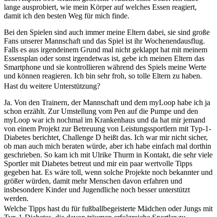
lange ausprobiert, wie mein Körper auf welches Essen reagiert,
damit ich den besten Weg für mich finde.
Bei den Spielen sind auch immer meine Eltern dabei, sie sind große
Fans unserer Mannschaft und das Spiel ist ihr Wochenendausflug.
Falls es aus irgendeinem Grund mal nicht geklappt hat mit meinem
Essensplan oder sonst irgendetwas ist, gebe ich meinen Eltern das
Smartphone und sie kontrollieren während des Spiels meine Werte
und können reagieren. Ich bin sehr froh, so tolle Eltern zu haben.
Hast du weitere Unterstützung?
Ja. Von den Trainern, der Mannschaft und dem myLoop habe ich ja
schon erzählt. Zur Umstellung vom Pen auf die Pumpe und den
myLoop war ich nochmal im Krankenhaus und da hat mir jemand
von einem Projekt zur Betreuung von Leistungssportlern mit Typ-1-
Diabetes berichtet, Challenge D heißt das. Ich war mir nicht sicher,
ob man auch mich beraten würde, aber ich habe einfach mal dorthin
geschrieben. So kam ich mit Ulrike Thurm in Kontakt, die sehr viele
Sportler mit Diabetes betreut und mir ein paar wertvolle Tipps
gegeben hat. Es wäre toll, wenn solche Projekte noch bekannter und
größer würden, damit mehr Menschen davon erfahren und
insbesondere Kinder und Jugendliche noch besser unterstützt
werden.
Welche Tipps hast du für fußballbegeisterte Mädchen oder Jungs mit