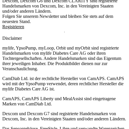
Dexcom, Dexcom G6 und Dexcom CLARITY sind registrierte
Handelsmarken von Dexcom, Inc. in den Vereinigten Staaten
und/oder anderen Ländern.
Folgen Sie unserem Newsletter und bleiben Sie stets auf dem
neuesten Stand.
Registrieren
Disclaimer
mylife, YpsoPump, myLoop, Orbit und myOrbit sind registrierte
Handelsmarken von mylife Diabetes Care AG oder ihren
Tochtergesellschaften. Andere Handelsmarken sind das Eigentum
ihrer jeweiligen Inhaber. Die Produktbilder dienen nur zur
Veranschaulichung.
CamDiab Ltd. ist der rechtliche Hersteller von CamAPS. CamAPS
wird mit der YpsoPump verwendet, deren rechtlicher Hersteller die
mylife Diabetes Care AG ist.
CamAPS, CamAPS Liberty und MealAssist sind eingetragene
Marken von CamDiab Ltd.
Dexcom und Dexcom G7 sind registrierte Handelsmarken von
Dexcom, Inc. in den Vereinigten Staaten und/oder anderen Ländern.
Das Sensorgehäuse, FreeStyle, Libre und verwandte Warenzeichen