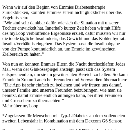
Wenn wir auf den Beginn von Emmies Diabetestherapie
zurückblicken, könnten Emmies Eltern nicht glücklicher über das
Ergebnis sein:
‘‘Wir sind sehr dankbar dafür, wie sich die Situation mit unserer
Tochter entwickelt hat. Innerhalb kurzer Zeit haben wir mit Hilfe
des myLoop verblüffende Ergebnisse erzielt, dafür mussten wir nur
die totale tägliche Insulindosis, das Gewicht und das Kohlenhydrat-
Insulin-Verhältnis eingeben. Das System passt die Insulinabgabe
von der Pumpe kontinuierlich an, um Emmie im gewünschten
Zielbereich zu halten.’’
Von nun an konnten Emmies Eltern die Nacht durchschlafen: Jedes
Mal, wenn der Glukosespiegel ansteigt, passt sich das System
entsprechend an, um sie im gewünschten Bereich zu halten. So kann
Emmie in Zukunft auch bei Freunden und Verwandten übernachten:
‘‘Die App ist sehr einfach zu bedienen und wir freuen uns darauf,
unserer Familie und unseren Freunden beizubringen, wie man sie
benutzt, damit Emmie endlich anfangen kann, bei ihren Freunden
und Grosseltern zu übernachten.’’
Mehr über myLoop
*Zugelassen für Menschen mit Typ-1-Diabetes ab dem vollendeten
zweiten Lebensjahr in Kombination mit dem Dexcom G6 Sensor.