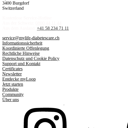
3400 Burgdorf
Switzerland
Kostenlose Service-Hotline
Aus der Schweiz:
0800 44 11 44
Aus dem Ausland:
+41 58 234 71 11
service@mylife-diabetescare.ch
Informationssicherheit
Koordinierte Offenlegung
Rechtliche Hinweise
Datenschutz und Cookie Policy
Support und Kontakt
Certificates
Newsletter
Entdecke myLoop
Jetzt starten
Produkte
Community
Über uns