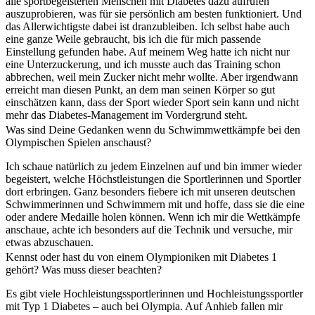
alle sportbegeisterten Menschen mit Diabetes dazu aufrufen
auszuprobieren, was für sie persönlich am besten funktioniert. Und
das Allerwichtigste dabei ist dranzubleiben. Ich selbst habe auch
eine ganze Weile gebraucht, bis ich die für mich passende
Einstellung gefunden habe. Auf meinem Weg hatte ich nicht nur
eine Unterzuckerung, und ich musste auch das Training schon
abbrechen, weil mein Zucker nicht mehr wollte. Aber irgendwann
erreicht man diesen Punkt, an dem man seinen Körper so gut
einschätzen kann, dass der Sport wieder Sport sein kann und nicht
mehr das Diabetes-Management im Vordergrund steht.
Was sind Deine Gedanken wenn du Schwimmwettkämpfe bei den
Olympischen Spielen anschaust?
Ich schaue natürlich zu jedem Einzelnen auf und bin immer wieder
begeistert, welche Höchstleistungen die Sportlerinnen und Sportler
dort erbringen. Ganz besonders fiebere ich mit unseren deutschen
Schwimmerinnen und Schwimmern mit und hoffe, dass sie die eine
oder andere Medaille holen können. Wenn ich mir die Wettkämpfe
anschaue, achte ich besonders auf die Technik und versuche, mir
etwas abzuschauen.
Kennst oder hast du von einem Olympioniken mit Diabetes 1
gehört? Was muss dieser beachten?
Es gibt viele Hochleistungssportlerinnen und Hochleistungssportler
mit Typ 1 Diabetes – auch bei Olympia. Auf Anhieb fallen mir