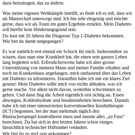
dazu beizutragen, das zu ändern.
Was meine eigenen Wettkämpfe betrifft, so finde ich es toll, dass wir
als Mannschaft unterwegs sind. Ich bin sehr ehrgeizig und möchte
gerne, dass wir als Team ein gutes Ergebnis erzielen. Mein Diabetes
soll hierfür kein Hinderungsgrund sein.
Du hast mit 20 Jahren die Diagnose Typ-1-Diabetes bekommen.
Wie bist du damit umgegangen?
Es war natürlich erst einmal ein Schock für mich. Insbesondere zu
wissen, dass man eine Krankheit hat, die einen sein ganzes Leben
lang begleiten wird. Erfreulicherweise habe ich aber grosse
Unterstützung von meinem Mann und meiner Familie erhalten und
noch im Krankenhaus angefangen, mich umfassend über das Leben
mit Diabetes zu informieren. Daraufhin habe ich mir ein klares Ziel
gesetzt: Mein Diabetes sollte mich von nichts abhalten, was ich
gerne mache. Vor allem nicht davon, weiterhin schwimmen zu
gehen. Und dann fing die Arbeit eigentlich erst richtig an. Essen
abwiegen, Kohlenhydrate und Insulineinheiten berechnen. Damals
habe ich mit einer intensivierten konventionellen Insulintherapie
(ICT) begonnen, bei der man mehrmals täglich den
Blutzuckerspiegel kontrollieren muss und musste alles „zu Fuss“
berechnen. Da hat sich in den letzten Jahren schon einiges
hinsichtlich technischer Hilfsmittel verändert.
Wie bist du zu myLoop gekommen?