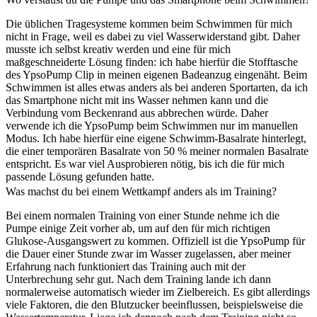
Die üblichen Tragesysteme kommen beim Schwimmen für mich
nicht in Frage, weil es dabei zu viel Wasserwiderstand gibt. Daher
musste ich selbst kreativ werden und eine für mich
maßgeschneiderte Lösung finden: ich habe hierfür die Stofftasche
des YpsoPump Clip in meinen eigenen Badeanzug eingenäht. Beim
Schwimmen ist alles etwas anders als bei anderen Sportarten, da ich
das Smartphone nicht mit ins Wasser nehmen kann und die
Verbindung vom Beckenrand aus abbrechen würde. Daher
verwende ich die YpsoPump beim Schwimmen nur im manuellen
Modus. Ich habe hierfür eine eigene Schwimm-Basalrate hinterlegt,
die einer temporären Basalrate von 50 % meiner normalen Basalrate
entspricht. Es war viel Ausprobieren nötig, bis ich die für mich
passende Lösung gefunden hatte.
Was machst du bei einem Wettkampf anders als im Training?
Bei einem normalen Training von einer Stunde nehme ich die
Pumpe einige Zeit vorher ab, um auf den für mich richtigen
Glukose-Ausgangswert zu kommen. Offiziell ist die YpsoPump für
die Dauer einer Stunde zwar im Wasser zugelassen, aber meiner
Erfahrung nach funktioniert das Training auch mit der
Unterbrechung sehr gut. Nach dem Training lande ich dann
normalerweise automatisch wieder im Zielbereich. Es gibt allerdings
viele Faktoren, die den Blutzucker beeinflussen, beispielsweise die