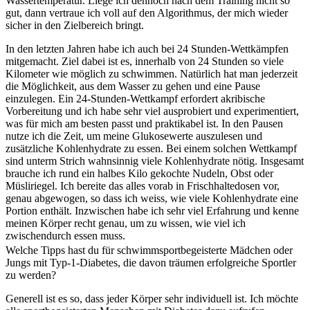
Wassertemperatur. Liege ich dennoch nach dem Training nicht so
gut, dann vertraue ich voll auf den Algorithmus, der mich wieder
sicher in den Zielbereich bringt.
In den letzten Jahren habe ich auch bei 24 Stunden-Wettkämpfen
mitgemacht. Ziel dabei ist es, innerhalb von 24 Stunden so viele
Kilometer wie möglich zu schwimmen. Natürlich hat man jederzeit
die Möglichkeit, aus dem Wasser zu gehen und eine Pause
einzulegen. Ein 24-Stunden-Wettkampf erfordert akribische
Vorbereitung und ich habe sehr viel ausprobiert und experimentiert,
was für mich am besten passt und praktikabel ist. In den Pausen
nutze ich die Zeit, um meine Glukosewerte auszulesen und
zusätzliche Kohlenhydrate zu essen. Bei einem solchen Wettkampf
sind unterm Strich wahnsinnig viele Kohlenhydrate nötig. Insgesamt
brauche ich rund ein halbes Kilo gekochte Nudeln, Obst oder
Müsliriegel. Ich bereite das alles vorab in Frischhaltedosen vor,
genau abgewogen, so dass ich weiss, wie viele Kohlenhydrate eine
Portion enthält. Inzwischen habe ich sehr viel Erfahrung und kenne
meinen Körper recht genau, um zu wissen, wie viel ich
zwischendurch essen muss.
Welche Tipps hast du für schwimmsportbegeisterte Mädchen oder
Jungs mit Typ-1-Diabetes, die davon träumen erfolgreiche Sportler
zu werden?
Generell ist es so, dass jeder Körper sehr individuell ist. Ich möchte