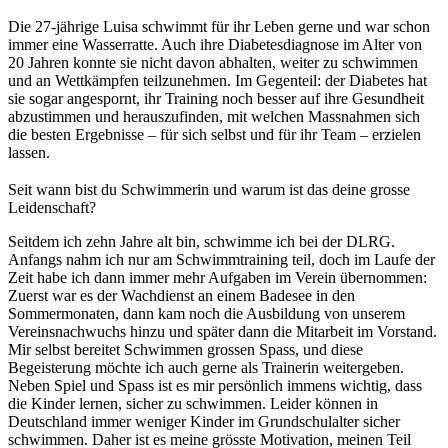
Die 27-jährige Luisa schwimmt für ihr Leben gerne und war schon
immer eine Wasserratte. Auch ihre Diabetesdiagnose im Alter von
20 Jahren konnte sie nicht davon abhalten, weiter zu schwimmen
und an Wettkämpfen teilzunehmen. Im Gegenteil: der Diabetes hat
sie sogar angespornt, ihr Training noch besser auf ihre Gesundheit
abzustimmen und herauszufinden, mit welchen Massnahmen sich
die besten Ergebnisse – für sich selbst und für ihr Team – erzielen
lassen.
Seit wann bist du Schwimmerin und warum ist das deine grosse
Leidenschaft?
Seitdem ich zehn Jahre alt bin, schwimme ich bei der DLRG.
Anfangs nahm ich nur am Schwimmtraining teil, doch im Laufe der
Zeit habe ich dann immer mehr Aufgaben im Verein übernommen:
Zuerst war es der Wachdienst an einem Badesee in den
Sommermonaten, dann kam noch die Ausbildung von unserem
Vereinsnachwuchs hinzu und später dann die Mitarbeit im Vorstand.
Mir selbst bereitet Schwimmen grossen Spass, und diese
Begeisterung möchte ich auch gerne als Trainerin weitergeben.
Neben Spiel und Spass ist es mir persönlich immens wichtig, dass
die Kinder lernen, sicher zu schwimmen. Leider können in
Deutschland immer weniger Kinder im Grundschulalter sicher
schwimmen. Daher ist es meine grösste Motivation, meinen Teil