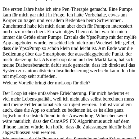
Die ersten Jahre habe ich eine Pen-Therapie gemacht. Eine Pumpe
kam für mich gar nicht in Frage. Ich hatte Vorbehalte, etwas am
Körper zu tragen und vor allem Bedenken beim Schwimmen.
Zunehmend habe ich mich dann aber doch für Pumpen interessiert
und dazu recherchiert. Ein wichtiges Thema dabei war für mich
immer die Größe einer Pumpe. Erst als die YpsoPump mit der mylife
App angeboten wurde, entschied ich mich zum Wechsel. Mir gefiel,
dass die YpsoPump so schön klein und leicht ist. Am Ende war die
Bedienung über das Smartphone der ausschlaggebende Punkt, der
mich überzeugt hat. Als myLoop dann auf den Markt kam, hat sich
meine Diabetesberaterin dafür stark gemacht, dass ich direkt auf das
System zur automatisierten Insulindosierung wechseln kann. Ich bin
mit myLoop sehr zufrieden.
Welche Vorteile bringt der myLoop für dich?
Der Loop ist eine unfassbare Erleichterung. Für mich bedeutet er
viel mehr Lebensqualität, weil ich nicht alles selbst berechnen muss
und meine Fehler automatisch korrigiert werden. Toll ist vor allem
auch, dass die App so einfach zu bedienen ist, es ist alles ganz
logisch und selbsterklärend in der Anwendung. Wünschenswert
wäre natürlich, dass der CamAPS FX Algorithmus auch auf dem
iPhone laufen würde. Ich hoffe, dass die Zulassungen hierfür bald
abgeschlossen sein werden.
Wo verstaust du die Pumpe und das Smartphone beim Schwimmen?