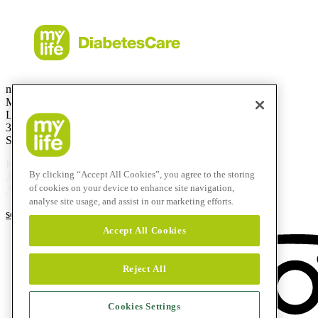
mylife Diabetes Care AG
Markt Schweiz
Lyssachstrasse 40
3400 Burgdorf
Switzerland
Kostenlose Service-Hotline
By clicking “Accept All Cookies”, you agree to the storing
Aus der Schweiz:
0800 44 11 44
of cookies on your device to enhance site navigation,
Aus dem Ausland:
+41 58 234 71 11
analyse site usage, and assist in our marketing efforts.
service@mylife-diabetescare.ch
Accept All Cookies
Reject All
Cookies Settings