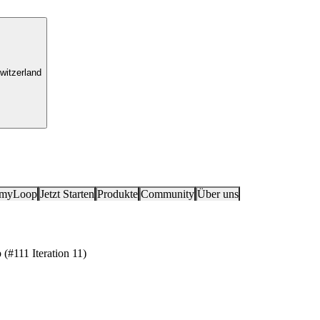
witzerland
 myLoop
Jetzt Starten
Produkte
Community
Über uns
(#111 Iteration 11)