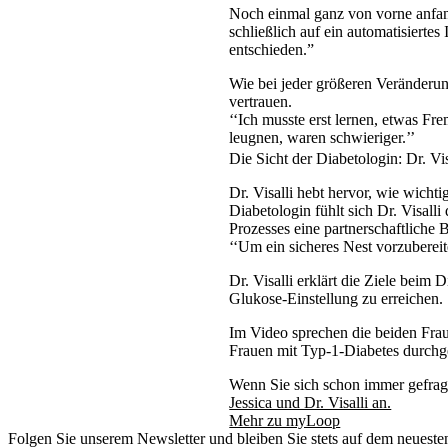
Noch einmal ganz von vorne anfan
schließlich auf ein automatisiert
entschieden.”
Wie bei jeder größeren Veränderu
vertrauen.
‘‘Ich musste erst lernen, etwas F
leugnen, waren schwieriger.’’
Die Sicht der Diabetologin: Dr. Vis
Dr. Visalli hebt hervor, wie wichti
Diabetologin fühlt sich Dr. Visal
Prozesses eine partnerschaftliche
‘‘Um ein sicheres Nest vorzubereite
Dr. Visalli erklärt die Ziele be
Glukose-Einstellung zu erreichen.
Im Video sprechen die beiden Fra
Frauen mit Typ-1-Diabetes durchge
Wenn Sie sich schon immer gefrag
Jessica und Dr. Visalli an.
Mehr zu myLoop
Folgen Sie unserem Newsletter und bleiben Sie stets auf dem neueste