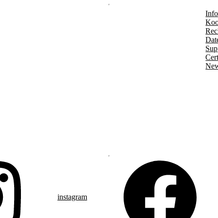
Info
Koo
Rec
Dat
Sup
Cert
New
instagram