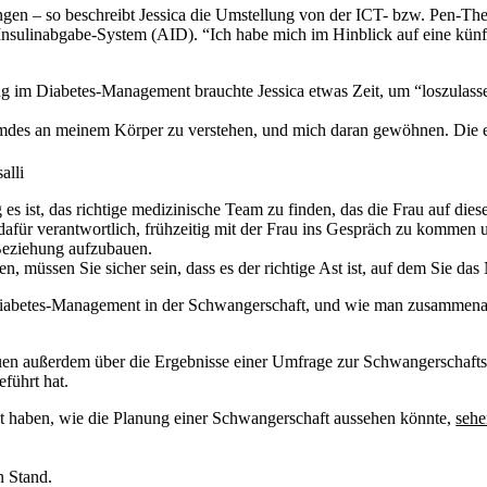
gen – so beschreibt Jessica die Umstellung von der ICT- bzw. Pen-The
es Insulinabgabe-System (AID). “Ich habe mich im Hinblick auf eine kü
ng im Diabetes-Management brauchte Jessica etwas Zeit, um “loszulas
remdes an meinem Körper zu verstehen, und mich daran gewöhnen. Die er
alli
g es ist, das richtige medizinische Team zu finden, das die Frau auf die
li dafür verantwortlich, frühzeitig mit der Frau ins Gespräch zu komme
 Beziehung aufzubauen.
n, müssen Sie sicher sein, dass es der richtige Ast ist, auf dem Sie da
im Diabetes-Management in der Schwangerschaft, und wie man zusammena
uen außerdem über die Ergebnisse einer Umfrage zur Schwangerschaftsp
führt hat.
t haben, wie die Planung einer Schwangerschaft aussehen könnte,
sehe
n Stand.