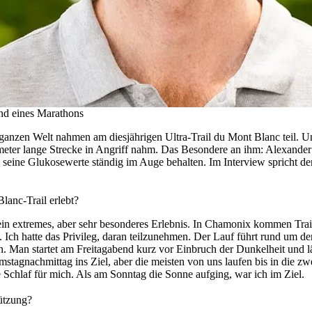
nd eines Marathons
anzen Welt nahmen am diesjährigen Ultra-Trail du Mont Blanc teil. U
meter lange Strecke in Angriff nahm. Das Besondere an ihm: Alexande
seine Glukosewerte ständig im Auge behalten. Im Interview spricht de
lanc-Trail erlebt?
 ein extremes, aber sehr besonderes Erlebnis. In Chamonix kommen Trai
l. Ich hatte das Privileg, daran teilzunehmen. Der Lauf führt rund um 
en. Man startet am Freitagabend kurz vor Einbruch der Dunkelheit und l
tagnachmittag ins Ziel, aber die meisten von uns laufen bis in die z
 Schlaf für mich. Als am Sonntag die Sonne aufging, war ich im Ziel.
tützung?