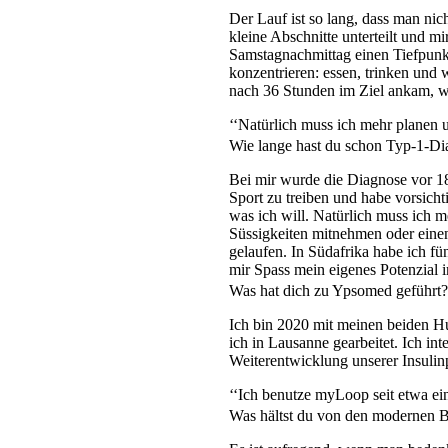
Der Lauf ist so lang, dass man nic
kleine Abschnitte unterteilt und m
Samstagnachmittag einen Tiefpunkt
konzentrieren: essen, trinken und 
nach 36 Stunden im Ziel ankam, wa
‘‘Natürlich muss ich mehr planen 
Wie lange hast du schon Typ-1-Di
Bei mir wurde die Diagnose vor 18
Sport zu treiben und habe vorsichti
was ich will. Natürlich muss ich 
Süssigkeiten mitnehmen oder einen 
gelaufen. In Südafrika habe ich f
mir Spass mein eigenes Potenzial 
Was hat dich zu Ypsomed geführt
Ich bin 2020 mit meinen beiden H
ich in Lausanne gearbeitet. Ich in
Weiterentwicklung unserer Insulin
‘‘Ich benutze myLoop seit etwa ein
Was hältst du von den modernen B