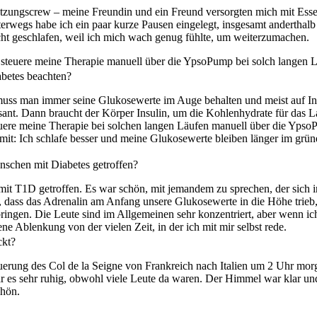
stützungscrew – meine Freundin und ein Freund versorgten mich mit Ess
terwegs habe ich ein paar kurze Pausen eingelegt, insgesamt anderthal
cht geschlafen, weil ich mich wach genug fühlte, um weiterzumachen.
nd steuere meine Therapie manuell über die YpsoPump bei solch langen L
betes beachten?
 muss man immer seine Glukosewerte im Auge behalten und meist auf In
ssant. Dann braucht der Körper Insulin, um die Kohlenhydrate für das
uere meine Therapie bei solchen langen Läufen manuell über die Ypso
it: Ich schlafe besser und meine Glukosewerte bleiben länger im grün
nschen mit Diabetes getroffen?
mit T1D getroffen. Es war schön, mit jemandem zu sprechen, der sich in
, dass das Adrenalin am Anfang unsere Glukosewerte in die Höhe trieb,
bringen. Die Leute sind im Allgemeinen sehr konzentriert, aber wenn ic
ne Ablenkung von der vielen Zeit, in der ich mit mir selbst rede.
ckt?
querung des Col de la Seigne von Frankreich nach Italien um 2 Uhr mo
r es sehr ruhig, obwohl viele Leute da waren. Der Himmel war klar un
hön.