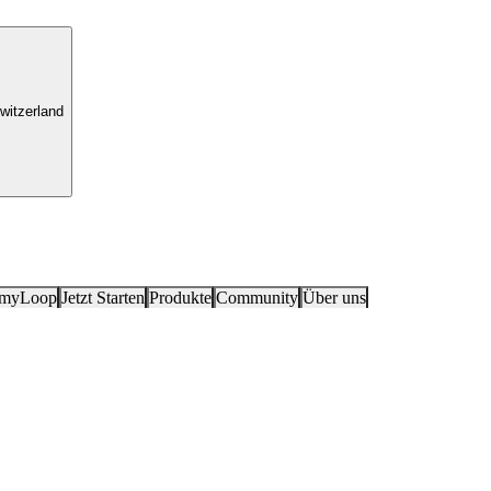
witzerland
 myLoop
Jetzt Starten
Produkte
Community
Über uns