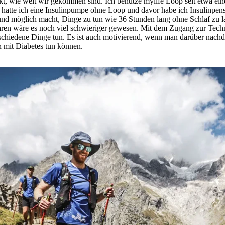
t, wie weit wir gekommen sind. Ich benutze mylife Loop seit etwa ein
 hatte ich eine Insulinpumpe ohne Loop und davor habe ich Insulinpens b
 und möglich macht, Dinge zu tun wie 36 Stunden lang ohne Schlaf zu 
hren wäre es noch viel schwieriger gewesen. Mit dem Zugang zur Techn
chiedene Dinge tun. Es ist auch motivierend, wenn man darüber nachde
 mit Diabetes tun können.