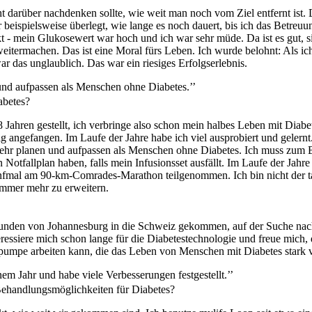
ht darüber nachdenken sollte, wie weit man noch vom Ziel entfernt ist. 
ir beispielsweise überlegt, wie lange es noch dauert, bis ich das Betreu
 - mein Glukosewert war hoch und ich war sehr müde. Da ist es gut, s
weitermachen. Das ist eine Moral fürs Leben. Ich wurde belohnt: Als ic
r das unglaublich. Das war ein riesiges Erfolgserlebnis.
und aufpassen als Menschen ohne Diabetes.’’
abetes?
 Jahren gestellt, ich verbringe also schon mein halbes Leben mit Diabe
g angefangen. Im Laufe der Jahre habe ich viel ausprobiert und gelernt.
mehr planen und aufpassen als Menschen ohne Diabetes. Ich muss zum B
Notfallplan haben, falls mein Infusionsset ausfällt. Im Laufe der Jahre
ünfmal am 90-km-Comrades-Marathon teilgenommen. Ich bin nicht der tal
immer mehr zu erweitern.
?
unden von Johannesburg in die Schweiz gekommen, auf der Suche nac
teressiere mich schon lange für die Diabetestechnologie und freue mich,
pumpe arbeiten kann, die das Leben von Menschen mit Diabetes stark 
em Jahr und habe viele Verbesserungen festgestellt.’’
ehandlungsmöglichkeiten für Diabetes?