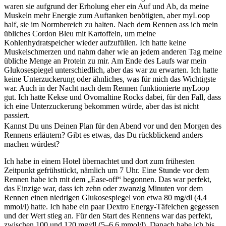
waren sie aufgrund der Erholung eher ein Auf und Ab, da meine
Muskeln mehr Energie zum Auftanken benötigten, aber myLoop
half, sie im Normbereich zu halten. Nach dem Rennen ass ich mein
übliches Cordon Bleu mit Kartoffeln, um meine
Kohlenhydratspeicher wieder aufzufüllen. Ich hatte keine
Muskelschmerzen und nahm daher wie an jedem anderen Tag meine
übliche Menge an Protein zu mir. Am Ende des Laufs war mein
Glukosespiegel unterschiedlich, aber das war zu erwarten. Ich hatte
keine Unterzuckerung oder ähnliches, was für mich das Wichtigste
war. Auch in der Nacht nach dem Rennen funktionierte myLoop
gut. Ich hatte Kekse und Ovomaltine Rocks dabei, für den Fall, dass
ich eine Unterzuckerung bekommen würde, aber das ist nicht
passiert.
Kannst Du uns Deinen Plan für den Abend vor und den Morgen des
Rennens erläutern? Gibt es etwas, das Du rückblickend anders
machen würdest?
Ich habe in einem Hotel übernachtet und dort zum frühesten
Zeitpunkt gefrühstückt, nämlich um 7 Uhr. Eine Stunde vor dem
Rennen habe ich mit dem „Ease-off“ begonnen. Das war perfekt,
das Einzige war, dass ich zehn oder zwanzig Minuten vor dem
Rennen einen niedrigen Glukosespiegel von etwa 80 mg/dl (4,4
mmol/l) hatte. Ich habe ein paar Dextro Energy-Täfelchen gegessen
und der Wert stieg an. Für den Start des Rennens war das perfekt,
zwischen 100 und 120 mg/dl (5–6,6 mmol/l). Danach habe ich bis