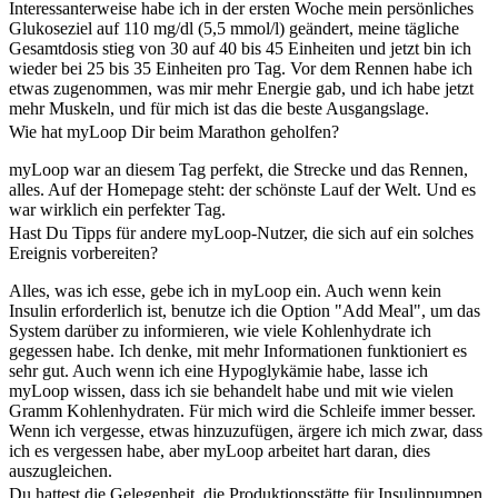
Interessanterweise habe ich in der ersten Woche mein persönliches
Glukoseziel auf 110 mg/dl (5,5 mmol/l) geändert, meine tägliche
Gesamtdosis stieg von 30 auf 40 bis 45 Einheiten und jetzt bin ich
wieder bei 25 bis 35 Einheiten pro Tag. Vor dem Rennen habe ich
etwas zugenommen, was mir mehr Energie gab, und ich habe jetzt
mehr Muskeln, und für mich ist das die beste Ausgangslage.
Wie hat myLoop Dir beim Marathon geholfen?
myLoop war an diesem Tag perfekt, die Strecke und das Rennen,
alles. Auf der Homepage steht: der schönste Lauf der Welt. Und es
war wirklich ein perfekter Tag.
Hast Du Tipps für andere myLoop-Nutzer, die sich auf ein solches
Ereignis vorbereiten?
Alles, was ich esse, gebe ich in myLoop ein. Auch wenn kein
Insulin erforderlich ist, benutze ich die Option "Add Meal", um das
System darüber zu informieren, wie viele Kohlenhydrate ich
gegessen habe. Ich denke, mit mehr Informationen funktioniert es
sehr gut. Auch wenn ich eine Hypoglykämie habe, lasse ich
myLoop wissen, dass ich sie behandelt habe und mit wie vielen
Gramm Kohlenhydraten. Für mich wird die Schleife immer besser.
Wenn ich vergesse, etwas hinzuzufügen, ärgere ich mich zwar, dass
ich es vergessen habe, aber myLoop arbeitet hart daran, dies
auszugleichen.
Du hattest die Gelegenheit, die Produktionsstätte für Insulinpumpen