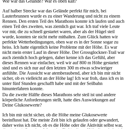
Wie war das Gelände? War es oben kalt?
Auf halber Strecke war das Gelände perfekt für mich, bei
Lauterbrunnen wurde es zu einer Wanderung und nicht zu einem
Rennen. Den ersten Teil des Marathons konnte ich laufen und auch
einen Teil des zweiten, was ziemlich gut war. Ich traf viele Leute
vor mir, die zu schnell gestartet waren, aber als der Hügel steil
wurde, konnten sie nicht mehr mithalten. Zum Glück hatten wir
perfekte Wetterbedingungen, oben war es in der Sonne sogar zu
heiss. Ich hatte eigentlich keine Probleme mit der Höhe. Es war
nicht mein erster Lauf in dieser Höhe. Der Grossglockner-Trail war
auch ziemlich hoch gelegen, daher kenne ich das Gefühl, aber
dieses Rennen war einfacher, weil wir auf 800 m Höhe gestartet
sind und es sich nur auf den letzten 300 m etwas schwieriger
anfühlte. Die Aussicht war atemberaubend, aber ich bin mir nicht
sicher, ob es vielleicht an der Höhe lag! Ich war froh, dass ich es in
unter fünf Stunden geschafft habe und mit der Seilbahn
hinunterfahren konnte.
Da die zweite Hälfte dieses Marathons sehr steil ist und andere
körperliche Anforderungen stellt, hatte dies Auswirkungen auf
Deine Glukosewerte?
Ich bin mir nicht sicher, ob die Höhe meine Glukosewerte
beeinflusst hat. Die meiste Zeit bin ich gelaufen oder gewandert,
daher weiss ich nicht, ob es die Höhe oder die Aktivität selbst war,