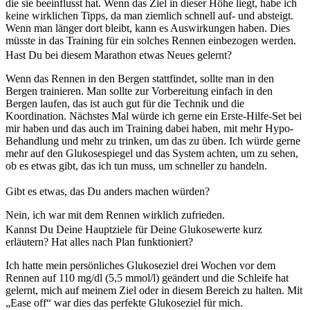
die sie beeinflusst hat. Wenn das Ziel in dieser Höhe liegt, habe ich
keine wirklichen Tipps, da man ziemlich schnell auf- und absteigt.
Wenn man länger dort bleibt, kann es Auswirkungen haben. Dies
müsste in das Training für ein solches Rennen einbezogen werden.
Hast Du bei diesem Marathon etwas Neues gelernt?
Wenn das Rennen in den Bergen stattfindet, sollte man in den
Bergen trainieren. Man sollte zur Vorbereitung einfach in den
Bergen laufen, das ist auch gut für die Technik und die
Koordination. Nächstes Mal würde ich gerne ein Erste-Hilfe-Set bei
mir haben und das auch im Training dabei haben, mit mehr Hypo-
Behandlung und mehr zu trinken, um das zu üben. Ich würde gerne
mehr auf den Glukosespiegel und das System achten, um zu sehen,
ob es etwas gibt, das ich tun muss, um schneller zu handeln.
Gibt es etwas, das Du anders machen würden?
Nein, ich war mit dem Rennen wirklich zufrieden.
Kannst Du Deine Hauptziele für Deine Glukosewerte kurz
erläutern? Hat alles nach Plan funktioniert?
Ich hatte mein persönliches Glukoseziel drei Wochen vor dem
Rennen auf 110 mg/dl (5,5 mmol/l) geändert und die Schleife hat
gelernt, mich auf meinem Ziel oder in diesem Bereich zu halten. Mit
„Ease off“ war dies das perfekte Glukoseziel für mich.