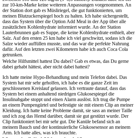
zur 10-km-Marke keine weiteren Anpassungen vorgenommen. An
der Station dort gab es Müsliriegel, die gut funktionierten, um
meinen Blutzuckerspiegel hoch zu halten. Ich habe sichergestellt,
dass das System über die Option Add Meal in der App über alle
zusätzlichen Kohlenhydrate informiert wurde. An der Station
Lauterbrunnen gab es Suppe, die keine Kohlenhydrate enthielt, aber
Salz. Auf den ersten 25 km habe ich viel geschwitzt, sodass ich die
Salze wieder auffüllen musste, und das war die perfekte Nahrung
dafür. Auf den letzten zwei Kilometern habe ich auch Coca Cola
getrunken.
Welche Hilfsmittel hattest Du dabei? Gab es etwas, das Du gerne
dabei gehabt hättest, aber nicht dabei hattest?
Ich hatte meine Hypo-Behandlung und mein Telefon dabei. Das
System hat mir sehr geholfen, ich habe es die ganze Zeit im
geschlossenen Kreislauf gelassen. Ich vertraute darauf, dass das
System bei einem anhaltend niedrigen Glukosespiegel die
Insulinabgabe stoppt und einen Alarm auslöst. Ich trug die Pumpe
an einem Pumpengürtel und befestigte sie mit einem Clip an meiner
Kleidung. Ich hatte keine Probleme damit, sie sass an meiner Taille
und ich zog das Hemd darüber, damit sie gut gestützt wurde. Der
Clip funktioniert bei mir sehr gut. Die Kanüle befand sich an
meinem Bauch und der kontinuierliche Glukosesensor an meinem
Arm. Ich hatte alles, was ich brauchte.