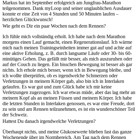
Markus hat im September erfolgreich am Jungfrau-Marathon
teilgenommen. Dank myLoop und seiner unglaublichen Ausdauer
konnte er eine Zeit von 4 Stunden und 50 Minuten laufen –
herzlichen Glückwunsch!
Wie geht es Dir ein paar Wochen nach dem Rennen?
Ich fühle mich vollständig erholt. Ich habe nach dem Marathon
morgens einen Lauf gemacht, einen Regenerationslauf. Ich wärme
mich nach meinen Trainingseinheiten immer gut auf und achte auf
eine aktive Erholung, z. B. durch langsame Läufe oder 30- bis 60-
minütiges Gehen. Das gefällt mir besser, als mich auszuruhen oder
auf der Couch zu liegen. Ein bisschen Bewegung ist besser als gar
nichts. Ich erhole mich besser, wenn ich in Bewegung bleibe, und
ich wollte überprüfen, ob es irgendwelche Schmerzen oder
Verletzungen in meinem Körper gab, also bin ich in Interlaken
gelaufen. Es war gut und zum Glück habe ich mir keine
Verletzungen zugezogen. Ich war etwas müde, aber das lag mehr an
meinem Kopf als an meinen Füssen und meinem Körper. Ich habe
die letzten Stunden in Interlaken genossen, es war eine Freude, dort
zu sein und am Rennen teilzunehmen, es ist ein wunderschöner Teil
der Schweiz.
Hattest Du danach irgendwelche Verletzungen?
Überhaupt nichts, und meine Glukosewerte blieben fast das ganze
Wochenende über im Normbereich. Am Tag nach dem Rennen