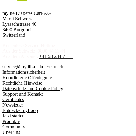
mylife Diabetes Care AG
Markt Schweiz
Lyssachstrasse 40
3400 Burgdorf
Switzerland
Kostenlose Service-Hotline
Aus der Schweiz:
0800 44 11 44
Aus dem Ausland:
+41 58 234 71 11
service@mylife-diabetescare.ch
Informationssicherheit
Koordinierte Offenlegung
Rechtliche Hinweise
Datenschutz und Cookie Policy
Support und Kontakt
Certificates
Newsletter
Entdecke myLoop
Jetzt starten
Produkte
Community
Über uns