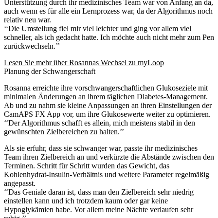
Unterstützung durch ihr medizinisches Team war von Anfang an da,
auch wenn es für alle ein Lernprozess war, da der Algorithmus noch
relativ neu war.
‘‘Die Umstellung fiel mir viel leichter und ging vor allem viel
schneller, als ich gedacht hatte. Ich möchte auch nicht mehr zum Pen
zurückwechseln.’’
Lesen Sie mehr über Rosannas Wechsel zu myLoop
Planung der Schwangerschaft
Rosanna erreichte ihre vorschwangerschaftlichen Glukoseziele mit
minimalen Änderungen an ihrem täglichen Diabetes-Management.
Ab und zu nahm sie kleine Anpassungen an ihren Einstellungen der
CamAPS FX App vor, um ihre Glukosewerte weiter zu optimieren.
‘‘Der Algorithmus schafft es allein, mich meistens stabil in den
gewünschten Zielbereichen zu halten.’’
Als sie erfuhr, dass sie schwanger war, passte ihr medizinisches
Team ihren Zielbereich an und verkürzte die Abstände zwischen den
Terminen. Schritt für Schritt wurden das Gewicht, das
Kohlenhydrat-Insulin-Verhältnis und weitere Parameter regelmäßig
angepasst.
‘‘Das Geniale daran ist, dass man den Zielbereich sehr niedrig
einstellen kann und ich trotzdem kaum oder gar keine
Hypoglykämien habe. Vor allem meine Nächte verlaufen sehr