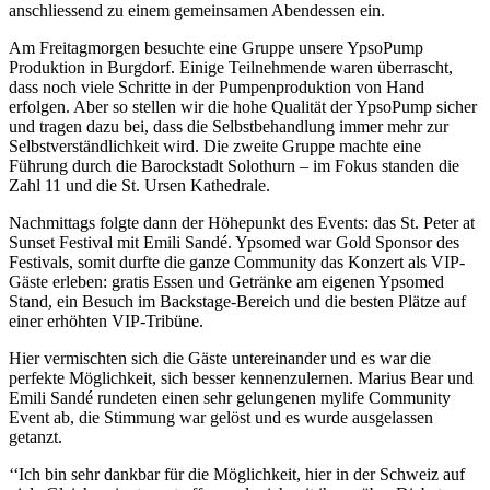
anschliessend zu einem gemeinsamen Abendessen ein.
Am Freitagmorgen besuchte eine Gruppe unsere YpsoPump
Produktion in Burgdorf. Einige Teilnehmende waren überrascht,
dass noch viele Schritte in der Pumpenproduktion von Hand
erfolgen. Aber so stellen wir die hohe Qualität der YpsoPump sicher
und tragen dazu bei, dass die Selbstbehandlung immer mehr zur
Selbstverständlichkeit wird. Die zweite Gruppe machte eine
Führung durch die Barockstadt Solothurn – im Fokus standen die
Zahl 11 und die St. Ursen Kathedrale.
Nachmittags folgte dann der Höhepunkt des Events: das St. Peter at
Sunset Festival mit Emili Sandé. Ypsomed war Gold Sponsor des
Festivals, somit durfte die ganze Community das Konzert als VIP-
Gäste erleben: gratis Essen und Getränke am eigenen Ypsomed
Stand, ein Besuch im Backstage-Bereich und die besten Plätze auf
einer erhöhten VIP-Tribüne.
Hier vermischten sich die Gäste untereinander und es war die
perfekte Möglichkeit, sich besser kennenzulernen. Marius Bear und
Emili Sandé rundeten einen sehr gelungenen mylife Community
Event ab, die Stimmung war gelöst und es wurde ausgelassen
getanzt.
‘‘Ich bin sehr dankbar für die Möglichkeit, hier in der Schweiz auf