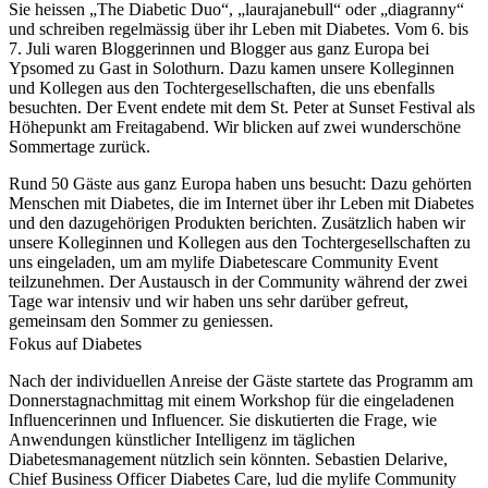
Sie heissen „The Diabetic Duo“, „laurajanebull“ oder „diagranny“
und schreiben regelmässig über ihr Leben mit Diabetes. Vom 6. bis
7. Juli waren Bloggerinnen und Blogger aus ganz Europa bei
Ypsomed zu Gast in Solothurn. Dazu kamen unsere Kolleginnen
und Kollegen aus den Tochtergesellschaften, die uns ebenfalls
besuchten. Der Event endete mit dem St. Peter at Sunset Festival als
Höhepunkt am Freitagabend. Wir blicken auf zwei wunderschöne
Sommertage zurück.
Rund 50 Gäste aus ganz Europa haben uns besucht: Dazu gehörten
Menschen mit Diabetes, die im Internet über ihr Leben mit Diabetes
und den dazugehörigen Produkten berichten. Zusätzlich haben wir
unsere Kolleginnen und Kollegen aus den Tochtergesellschaften zu
uns eingeladen, um am mylife Diabetescare Community Event
teilzunehmen. Der Austausch in der Community während der zwei
Tage war intensiv und wir haben uns sehr darüber gefreut,
gemeinsam den Sommer zu geniessen.
Fokus auf Diabetes
Nach der individuellen Anreise der Gäste startete das Programm am
Donnerstagnachmittag mit einem Workshop für die eingeladenen
Influencerinnen und Influencer. Sie diskutierten die Frage, wie
Anwendungen künstlicher Intelligenz im täglichen
Diabetesmanagement nützlich sein könnten. Sebastien Delarive,
Chief Business Officer Diabetes Care, lud die mylife Community