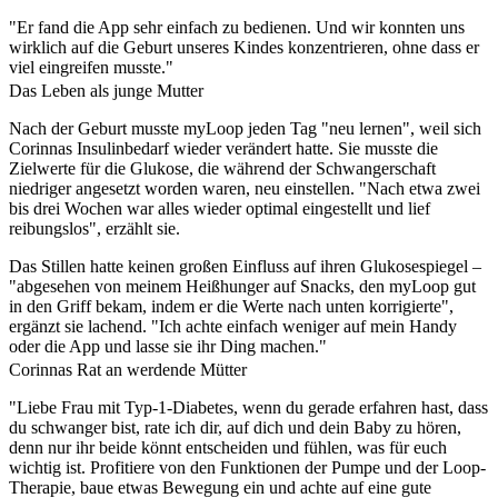
"Er fand die App sehr einfach zu bedienen. Und wir konnten uns
wirklich auf die Geburt unseres Kindes konzentrieren, ohne dass er
viel eingreifen musste."
Das Leben als junge Mutter
Nach der Geburt musste myLoop jeden Tag "neu lernen", weil sich
Corinnas Insulinbedarf wieder verändert hatte. Sie musste die
Zielwerte für die Glukose, die während der Schwangerschaft
niedriger angesetzt worden waren, neu einstellen. "Nach etwa zwei
bis drei Wochen war alles wieder optimal eingestellt und lief
reibungslos", erzählt sie.
Das Stillen hatte keinen großen Einfluss auf ihren Glukosespiegel –
"abgesehen von meinem Heißhunger auf Snacks, den myLoop gut
in den Griff bekam, indem er die Werte nach unten korrigierte",
ergänzt sie lachend. "Ich achte einfach weniger auf mein Handy
oder die App und lasse sie ihr Ding machen."
Corinnas Rat an werdende Mütter
"Liebe Frau mit Typ-1-Diabetes, wenn du gerade erfahren hast, dass
du schwanger bist, rate ich dir, auf dich und dein Baby zu hören,
denn nur ihr beide könnt entscheiden und fühlen, was für euch
wichtig ist. Profitiere von den Funktionen der Pumpe und der Loop-
Therapie, baue etwas Bewegung ein und achte auf eine gute