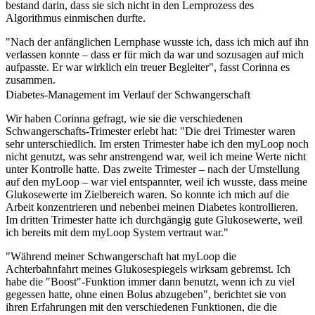
bestand darin, dass sie sich nicht in den Lernprozess des
Algorithmus einmischen durfte.
"Nach der anfänglichen Lernphase wusste ich, dass ich mich auf ihn
verlassen konnte – dass er für mich da war und sozusagen auf mich
aufpasste. Er war wirklich ein treuer Begleiter", fasst Corinna es
zusammen.
Diabetes-Management im Verlauf der Schwangerschaft
Wir haben Corinna gefragt, wie sie die verschiedenen
Schwangerschafts-Trimester erlebt hat: "Die drei Trimester waren
sehr unterschiedlich. Im ersten Trimester habe ich den myLoop noch
nicht genutzt, was sehr anstrengend war, weil ich meine Werte nicht
unter Kontrolle hatte. Das zweite Trimester – nach der Umstellung
auf den myLoop – war viel entspannter, weil ich wusste, dass meine
Glukosewerte im Zielbereich waren. So konnte ich mich auf die
Arbeit konzentrieren und nebenbei meinen Diabetes kontrollieren.
Im dritten Trimester hatte ich durchgängig gute Glukosewerte, weil
ich bereits mit dem myLoop System vertraut war."
"Während meiner Schwangerschaft hat myLoop die
Achterbahnfahrt meines Glukosespiegels wirksam gebremst. Ich
habe die "Boost"-Funktion immer dann benutzt, wenn ich zu viel
gegessen hatte, ohne einen Bolus abzugeben", berichtet sie von
ihren Erfahrungen mit den verschiedenen Funktionen, die die