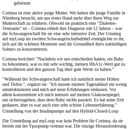
gebremst
Corinna ist eine aktive junge Mutter. Wir haben die junge Familie in
Nürnberg besucht, um aus erster Hand mehr über ihren Weg zur
Mutterschaft zu erfahren. Obwohl sie praktisch eine "Diabetes-
Veteranin" ist – Corinna erhielt ihre Diagnose mit 12 Jahren – war
die Schwangerschaft für sie eine sehr intensive Zeit. Der Umstieg
auf myLoop im zweiten Schwangerschaftsdrittel ermöglichte es ihr,
sich auf die schönen Momente und die Gesundheit ihres zukünftigen
Sohnes zu konzentrieren.
Corinna berichtet: "Nachdem wir uns entschieden hatten, ein Baby
zu bekommen, war es mir sehr wichtig, meinen HbA1c-Wert gut zu
kontrollieren und den ganzen Tag über gute Werte zu haben."
"Während der Schwangerschaft hatte ich natürlich meine Höhen
und Tiefen.", ergänzt sie. "Ich musste meinen Tagesablauf ein wenig
umstrukturieren und mich auf neue Erfahrungen einlassen. Vor
allem konzentrierte ich mich intensiv auf meinen Glukosespiegel,
um sicherzugehen, dass dem Baby nichts passiert. Es hat seine Zeit
gedauert, aber es war auch eine sehr schöne Lebenserfahrung."
Umstellung von der Insulinpumpe auf den Hybrid-Closed-Loop
Die Umstellung auf myLoop war kein Problem für Corinna, da sie
bereits mit der Ypsopump vertraut war. Die einzige Herausforderung