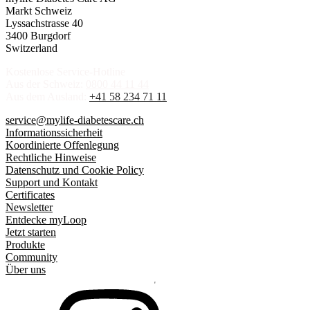
Markt Schweiz
Lyssachstrasse 40
3400 Burgdorf
Switzerland
Kostenlose Service-Hotline
Aus der Schweiz:
0800 44 11 44
Aus dem Ausland:
+41 58 234 71 11
service@mylife-diabetescare.ch
Informationssicherheit
Koordinierte Offenlegung
Rechtliche Hinweise
Datenschutz und Cookie Policy
Support und Kontakt
Certificates
Newsletter
Entdecke myLoop
Jetzt starten
Produkte
Community
Über uns