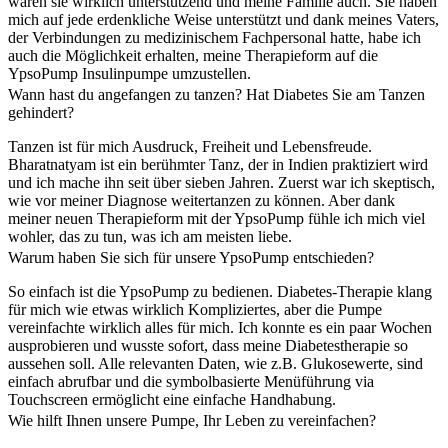
waren sie wirklich unterstützend und meine Familie auch. Sie haben
mich auf jede erdenkliche Weise unterstützt und dank meines Vaters,
der Verbindungen zu medizinischem Fachpersonal hatte, habe ich
auch die Möglichkeit erhalten, meine Therapieform auf die
YpsoPump Insulinpumpe umzustellen.
Wann hast du angefangen zu tanzen? Hat Diabetes Sie am Tanzen
gehindert?
Tanzen ist für mich Ausdruck, Freiheit und Lebensfreude.
Bharatnatyam ist ein berühmter Tanz, der in Indien praktiziert wird
und ich mache ihn seit über sieben Jahren. Zuerst war ich skeptisch,
wie vor meiner Diagnose weitertanzen zu können. Aber dank
meiner neuen Therapieform mit der YpsoPump fühle ich mich viel
wohler, das zu tun, was ich am meisten liebe.
Warum haben Sie sich für unsere YpsoPump entschieden?
So einfach ist die YpsoPump zu bedienen. Diabetes-Therapie klang
für mich wie etwas wirklich Kompliziertes, aber die Pumpe
vereinfachte wirklich alles für mich. Ich konnte es ein paar Wochen
ausprobieren und wusste sofort, dass meine Diabetestherapie so
aussehen soll. Alle relevanten Daten, wie z.B. Glukosewerte, sind
einfach abrufbar und die symbolbasierte Menüführung via
Touchscreen ermöglicht eine einfache Handhabung.
Wie hilft Ihnen unsere Pumpe, Ihr Leben zu vereinfachen?