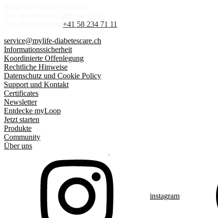
Kostenlose Service-Hotline
Aus der Schweiz:
0800 44 11 44
Aus dem Ausland:
+41 58 234 71 11
service@mylife-diabetescare.ch
Informationssicherheit
Koordinierte Offenlegung
Rechtliche Hinweise
Datenschutz und Cookie Policy
Support und Kontakt
Certificates
Newsletter
Entdecke myLoop
Jetzt starten
Produkte
Community
Über uns
instagram