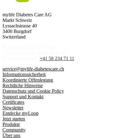
mylife Diabetes Care AG
Markt Schweiz
Lyssachstrasse 40
3400 Burgdorf
Switzerland
Kostenlose Service-Hotline
Aus der Schweiz:
0800 44 11 44
Aus dem Ausland:
+41 58 234 71 11
service@mylife-diabetescare.ch
Informationssicherheit
Koordinierte Offenlegung
Rechtliche Hinweise
Datenschutz und Cookie Policy
Support und Kontakt
Certificates
Newsletter
Entdecke myLoop
Jetzt starten
Produkte
Community
Über uns