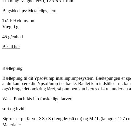
Lukning: Magnet N50, 12 x 6 x 1 mm
Bagsideclips: Metalclips, jern
Tråd: Hvid nylon
Vægt i g:
45 g/enhed
Bestil her
Bæltepung
Bæltepung til dit YpsoPump-insulinpumpesystem. Bæltepungen er speci
at du kan bære din YpsoPump i et bælte. Bæltet kan indstilles frit, kan
også bruge det omkring låret, så pumpen kan bæres diskret under en a
Waist Pouch fås i to forskellige farver:
sort og hvid.
Størrelser pr. farve: XS / S (længde: 66 cm) og M / L (længde: 127 cm),
Materiale: