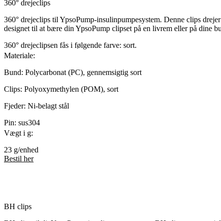
360° drejeclips
360° drejeclips til YpsoPump-insulinpumpesystem. Denne clips drejer 
designet til at bære din YpsoPump clipset på en livrem eller på dine b
360° drejeclipsen fås i følgende farve: sort.
Materiale:
Bund: Polycarbonat (PC), gennemsigtig sort
Clips: Polyoxymethylen (POM), sort
Fjeder: Ni-belagt stål
Pin: sus304
Vægt i g:
23 g/enhed
Bestil her
BH clips