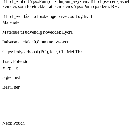
BH clips til dit YpsoPump-insulinpumpesystem. BH clipsen er specielt 
kvinder, som foretrækker at bære deres YpsoPump på deres BH.
BH clipsen fås i to forskellige farver: sort og hvid
Materiale:
Materiale til udvendig hoveddel: Lycra
Indsatsmateriale: 0,8 mm non-woven
Clips: Polycarbonat (PC), klar, Chi Mei 110
Tråd: Polyester
Vægt i g:
5 g/enhed
Bestil her
Neck Pouch