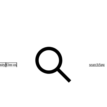
search
Søg
ity
Om os