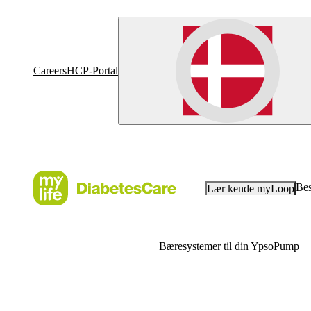
Careers
HCP-Portal
Bes
Lær kende myLoop
Bæresystemer til din YpsoPump