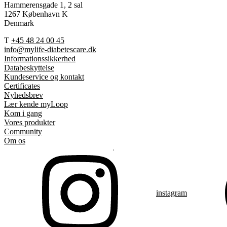
Hammerensgade 1, 2 sal
1267 København K
Denmark
T
+45 48 24 00 45
info@mylife-diabetescare.dk
Informationssikkerhed
Databeskyttelse
Kundeservice og kontakt
Certificates
Nyhedsbrev
Lær kende myLoop
Kom i gang
Vores produkter
Community
Om os
instagram