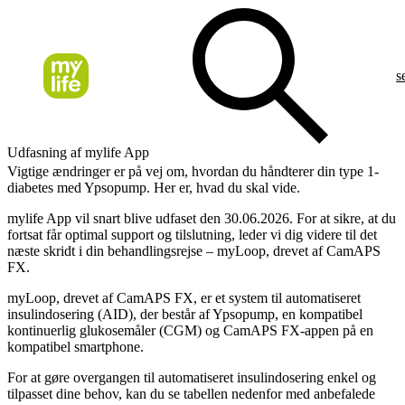
s
Udfasning af mylife App
Vigtige ændringer er på vej om, hvordan du håndterer din type 1-
diabetes med Ypsopump. Her er, hvad du skal vide.
mylife App vil snart blive udfaset den 30.06.2026. For at sikre, at du
fortsat får optimal support og tilslutning, leder vi dig videre til det
næste skridt i din behandlingsrejse – myLoop, drevet af CamAPS
FX.
myLoop, drevet af CamAPS FX, er et system til automatiseret
insulindosering (AID), der består af Ypsopump, en kompatibel
kontinuerlig glukosemåler (CGM) og CamAPS FX-appen på en
kompatibel smartphone.
For at gøre overgangen til automatiseret insulindosering enkel og
tilpasset dine behov, kan du se tabellen nedenfor med anbefalede