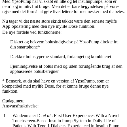
Med YpsoPump har vi skabt en lille og let insulinpumpe, som er
nem1 og intuitiv1 at bruge. Men det er bare begyndelsen på vores
rejse med det formål at gøre livet lettere for mennesker med diabetes.
Nu tager vi det næste store skridt takket være den seneste mylife
App-opdatering med den nye mylife Dose-funktion!
De nye fordele ved funktionerne:
Diskret og bekvem bolusindgivelse på YpsoPump direkte fra
din smartphone*
Dækker bolustyperne standard, forlænget og kombineret
Fjernindgivelse af bolus med og uden forudgående brug af den
appbaserede bolusberegner
* Bemærk, at du skal have en version af YpsoPump, som er
kompatibel med mylife Dose, for at kunne bruge denne nye
funktion.
Opdag mere
Ansvarsfraskrivelse:
Waldenmaier D.
et al
.: First User Experiences With a Novel
Touchscreen-Based Insulin Pump System in Daily Life of
Patients With Type 1 Diabetes Experienced in Insulin Pump