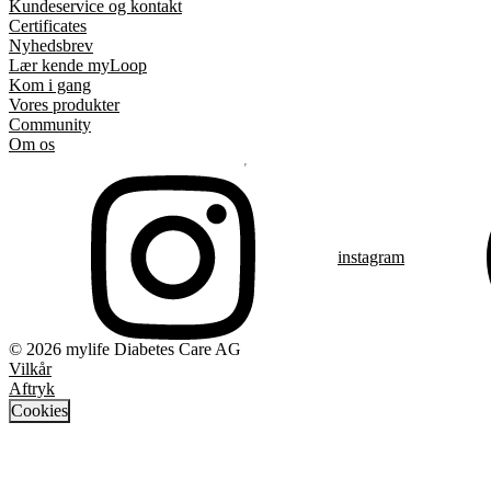
Kundeservice og kontakt
Certificates
Nyhedsbrev
Lær kende myLoop
Kom i gang
Vores produkter
Community
Om os
instagram
© 2026 mylife Diabetes Care AG
Vilkår
Aftryk
Cookies