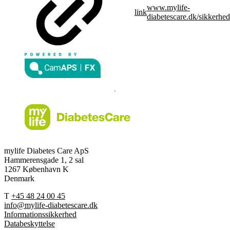
www.mylife-
link
diabetescare.dk/sikkerhed
mylife Diabetes Care ApS
Hammerensgade 1, 2 sal
1267 København K
Denmark
T
+45 48 24 00 45
info@mylife-diabetescare.dk
Informationssikkerhed
Databeskyttelse