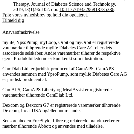
Therapy. Journal of Diabetes Science and Technology.
2019;13(1):96-102. doi:
10.1177/1932296818785386
.
Følg vores nyhedsbrev og hold dig opdateret.
Tilmeld dig
Ansvarsfraskrivelse
mylife, YpsoPump, myLoop, Orbit og myOrbit er registrerede
varemærker tilhørende mylife Diabetes Care AG eller dets
associerede selskaber. Andre varemærker tilhører de respektive
ejere. Produktbillederne er kun tænkt som illustration.
CamDiab Ltd. er juridisk producent af CamAPS. CamAPS
anvendes sammen med YpsoPump, som mylife Diabetes Care AG
er juridisk producent af.
CamAPS, CamAPS Liberty og MealAssist er registrerede
varemærker tilhørende CamDiab Ltd.
Dexcom og Dexcom G7 er registrerede varemærker tilhørende
Dexcom, Inc. i USA og/eller andre lande.
Sensorenheden FreeStyle, Libre og relaterede brandmærker er
mærker tilhørende Abbott og anvendes med tilladelse.