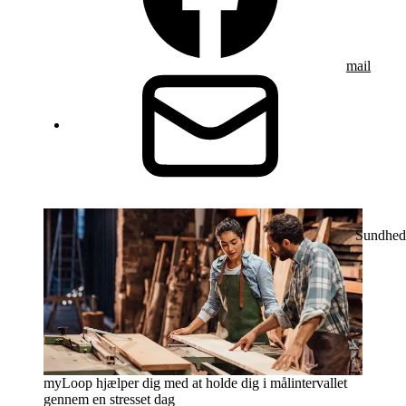
mail
Sundhed
myLoop hjælper dig med at holde dig i målintervallet
gennem en stresset dag