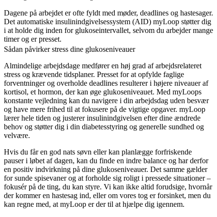
Dagene på arbejdet er ofte fyldt med møder, deadlines og hastesager.
Det automatiske insulinindgivelsessystem (AID) myLoop støtter dig
i at holde dig inden for glukoseintervallet, selvom du arbejder mange
timer og er presset.
Sådan påvirker stress dine glukoseniveauer
Almindelige arbejdsdage medfører en høj grad af arbejdsrelateret
stress og krævende tidsplaner. Presset for at opfylde faglige
forventninger og overholde deadlines resulterer i højere niveauer af
kortisol, et hormon, der kan øge glukoseniveauet. Med myLoops
konstante vejledning kan du navigere i din arbejdsdag uden besvær
og have mere frihed til at fokusere på de vigtige opgaver. myLoop
lærer hele tiden og justerer insulinindgivelsen efter dine ændrede
behov og støtter dig i din diabetesstyring og generelle sundhed og
velvære.
Hvis du får en god nats søvn eller kan planlægge forfriskende
pauser i løbet af dagen, kan du finde en indre balance og har derfor
en positiv indvirkning på dine glukoseniveauer. Det samme gælder
for sunde spisevaner og at forholde sig roligt i pressede situationer –
fokusér på de ting, du kan styre. Vi kan ikke altid forudsige, hvornår
der kommer en hastesag ind, eller om vores tog er forsinket, men du
kan regne med, at myLoop er der til at hjælpe dig igennem.