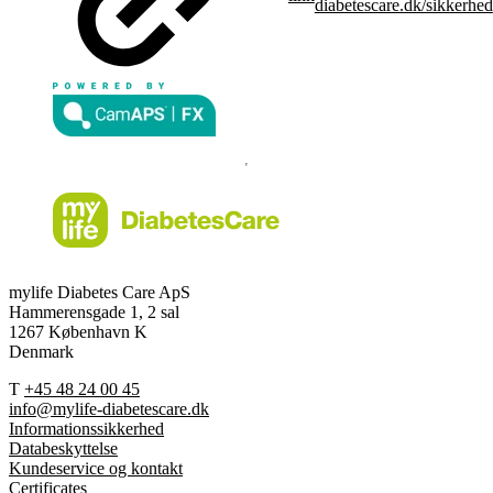
diabetescare.dk/sikkerhed
mylife Diabetes Care ApS
Hammerensgade 1, 2 sal
1267 København K
Denmark
T
+45 48 24 00 45
info@mylife-diabetescare.dk
Informationssikkerhed
Databeskyttelse
Kundeservice og kontakt
Certificates