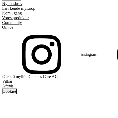
Nyhedsbrev
Lær kende myLoop
Kom i gang
Vores produkter
Community
Om os
instagram
© 2026 mylife Diabetes Care AG
Vilkår
Aftryk
Cookies