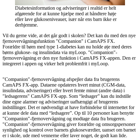
Diabetesinformation og adviseringer i realtid er helt
afgørende for at kunne hjælpe med at håndtere høje
eller lave glukoseniveauer, især når ens barn ikke er
derhjemme.
Vil du gerne vide, at det går godt i skolen? Det kan du med den nye
fjernovervågningsfunktion "Companion" i CamAPS FX.
Forældre til børn med type 1-diabetes kan nu holde øje med deres
børns glukose- og insulindata via myLoop. "Companion"-
fjernovervågning er den nye funktion i CamAPS FX-appen. Den er
integreret i appen og virker helt problemfrit i myLoop.
"Companion"-fjernovervågning afspejler data fra brugerens
CamAPS FX-app. Dataene opdateres hvert minut (CGM-data,
insulindata, adviseringer) eller hvert femte minut (andre data) i
"ledsagerens" CamAPS FX-app. Som “ledsager” kan du indstille
dine egne alarmer og adviseringer uafhængigt af brugerens
indstillinger. Det er nødvendigt at have forbindelse til internettet for
at kunne dele data med “ledsagere”. Op til 10 personer kan benytte
"Companion"-fjernovervågning og modtage data fra brugeren.
"Companion"-fjernovervågning giver forældre og omsorgspersoner
synlighed og kontrol over barnets glukoseværdier, uanset om barnet
er i skole, ude med vennerne eller laver noget, de godt kan lide.