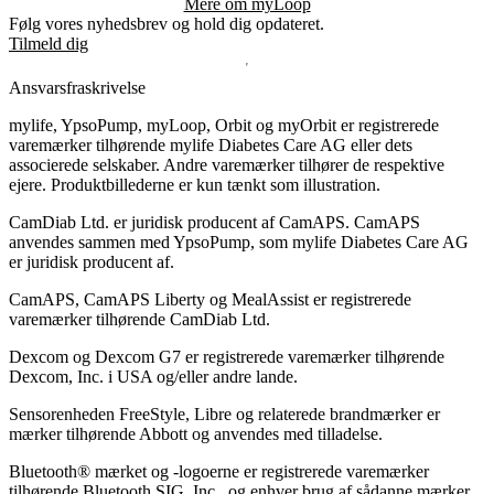
Mere om myLoop
Følg vores nyhedsbrev og hold dig opdateret.
Tilmeld dig
Ansvarsfraskrivelse
mylife, YpsoPump, myLoop, Orbit og myOrbit er registrerede
varemærker tilhørende mylife Diabetes Care AG eller dets
associerede selskaber. Andre varemærker tilhører de respektive
ejere. Produktbillederne er kun tænkt som illustration.
CamDiab Ltd. er juridisk producent af CamAPS. CamAPS
anvendes sammen med YpsoPump, som mylife Diabetes Care AG
er juridisk producent af.
CamAPS, CamAPS Liberty og MealAssist er registrerede
varemærker tilhørende CamDiab Ltd.
Dexcom og Dexcom G7 er registrerede varemærker tilhørende
Dexcom, Inc. i USA og/eller andre lande.
Sensorenheden FreeStyle, Libre og relaterede brandmærker er
mærker tilhørende Abbott og anvendes med tilladelse.
Bluetooth® mærket og -logoerne er registrerede varemærker
tilhørende Bluetooth SIG, Inc., og enhver brug af sådanne mærker