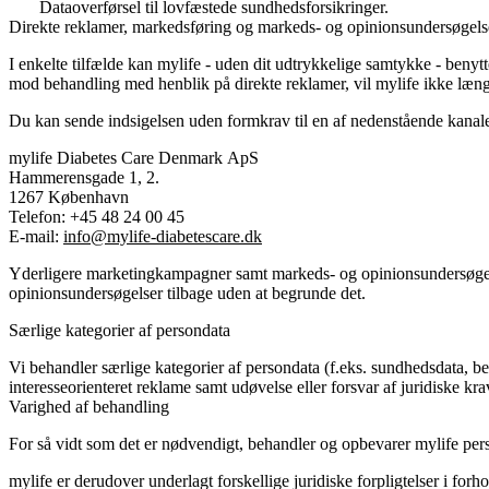
Dataoverførsel til lovfæstede sundhedsforsikringer.
Direkte reklamer, markedsføring og markeds- og opinionsundersøgels
I enkelte tilfælde kan mylife - uden dit udtrykkelige samtykke - benytte
mod behandling med henblik på direkte reklamer, vil mylife ikke læn
Du kan sende indsigelsen uden formkrav til en af nedenstående kanale
mylife Diabetes Care Denmark ApS
Hammerensgade 1, 2.
1267 København
Telefon: +45 48 24 00 45
E-mail:
info@mylife-diabetescare.dk
Yderligere marketingkampagner samt markeds- og opinionsundersøgelse
opinionsundersøgelser tilbage uden at begrunde det.
Særlige kategorier af persondata
Vi behandler særlige kategorier af persondata (f.eks. sundhedsdata, be
interesseorienteret reklame samt udøvelse eller forsvar af juridiske kra
Varighed af behandling
For så vidt som det er nødvendigt, behandler og opbevarer mylife pers
mylife er derudover underlagt forskellige juridiske forpligtelser i forh