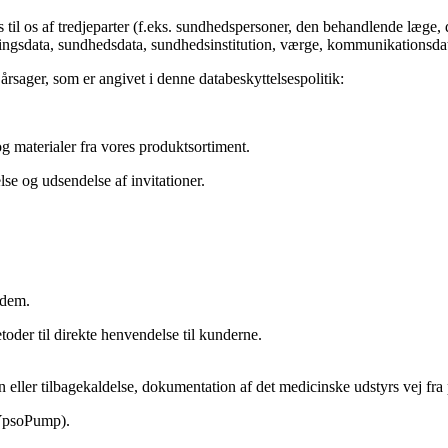
s til os af tredjeparter (f.eks. sundhedspersoner, den behandlende læge,
llingsdata, sundhedsdata, sundhedsinstitution, værge, kommunikationsda
rsager, som er angivet i denne databeskyttelsespolitik:
og materialer fra vores produktsortiment.
lse og udsendelse af invitationer.
e dem.
der til direkte henvendelse til kunderne.
n eller tilbagekaldelse, dokumentation af det medicinske udstyrs vej fra 
 (YpsoPump).