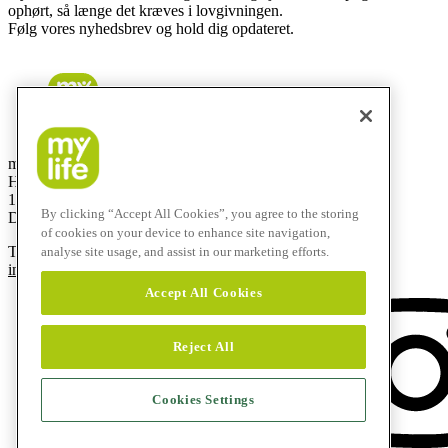
ophørt, så længe det kræves i lovgivningen.
Følg vores nyhedsbrev og hold dig opdateret.
mylife Diabetes Care ApS
Hammerensgade 1, 2 sal
1267 København K
By clicking “Accept All Cookies”, you agree to the storing
Denmark
of cookies on your device to enhance site navigation,
T
+45 48 24 00 45
analyse site usage, and assist in our marketing efforts.
info@mylife-diabetescare.dk
Accept All Cookies
Reject All
Cookies Settings