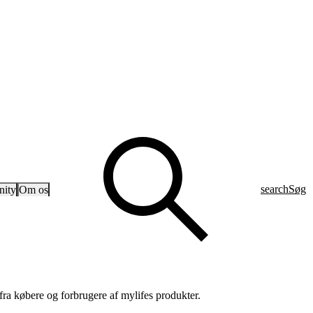
search
Søg
ity
Om os
fra købere og forbrugere af mylifes produkter.