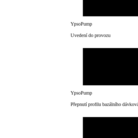
YpsoPump
Uvedení do provozu
YpsoPump
Přepnutí profilu bazálního dávkov