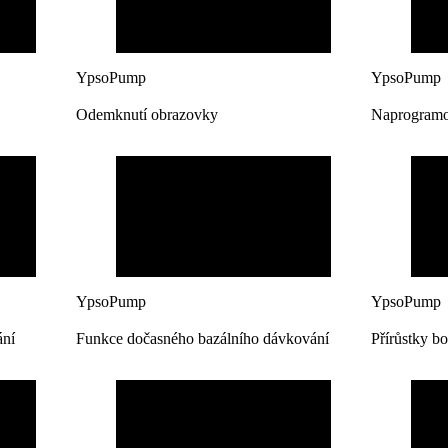
YpsoPump
YpsoPump
Odemknutí obrazovky
Naprogramov
YpsoPump
YpsoPump
ání
Funkce dočasného bazálního dávkování
Přírůstky bo