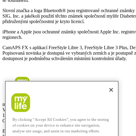
se souhlasem.
Slovní značka a loga Bluetooth® jsou registrované ochranné známky v
SIG, Inc. a jakékoli použití těchto známek společností mylife Diabet
přidruženými společnostmi je kryto licencí.
iPhone a Apple jsou ochranné známky společnosti Apple Inc. registr
regionech.
CamAPS FX s aplikací FreeStyle Libre 3, FreeStyle Libre 3 Plus,
Popisovaná novinka je dostupná ve vybraných zemích a je postupně z
dostupnost je podmíněna schválením místními kontrolními úřady.
mylife Diabetes Care s.r.o.
Vinohradská 1597/174
130 00 Praha 3
By clicking “Accept All Cookies”, you agree to the storing
Czech Republic
of cookies on your device to enhance site navigation,
E-Mail:
info@mylife-diabetescare.cz
analyse site usage, and assist in our marketing efforts.