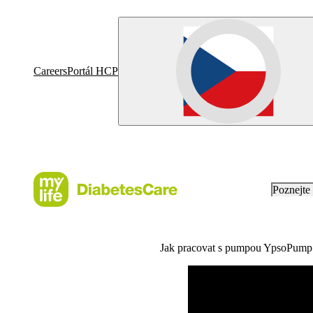
Careers
Portál HCP
Poznejt
Jak pracovat s pumpou YpsoPump