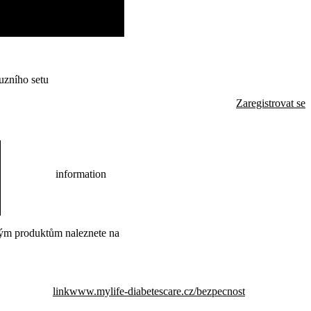
uzního setu
Zaregistrovat se
information
ým produktům naleznete na
link
www.mylife-diabetescare.cz/bezpecnost