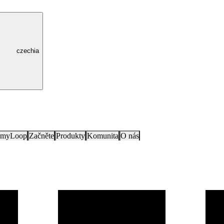
czechia
e myLoop
Začněte
Produkty
Komunita
O nás