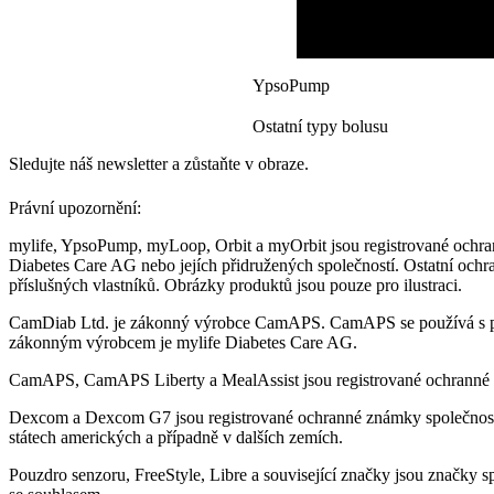
YpsoPump
Ostatní typy bolusu
Sledujte náš newsletter a zůstaňte v obraze.
Právní upozornění:
mylife, YpsoPump, myLoop, Orbit a myOrbit jsou registrované ochra
Diabetes Care AG nebo jejích přidružených společností. Ostatní ochr
příslušných vlastníků. Obrázky produktů jsou pouze pro ilustraci.
CamDiab Ltd. je zákonný výrobce CamAPS. CamAPS se používá s 
zákonným výrobcem je mylife Diabetes Care AG.
CamAPS, CamAPS Liberty a MealAssist jsou registrované ochranné
Dexcom a Dexcom G7 jsou registrované ochranné známky společnost
státech amerických a případně v dalších zemích.
Pouzdro senzoru, FreeStyle, Libre a související značky jsou značky s