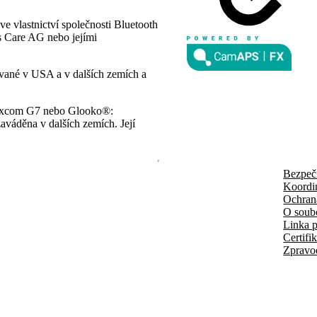
e vlastnictví společnosti Bluetooth
es Care AG nebo jejími
ované v USA a v dalších zemích a
 Dexcom G7 nebo Glooko®:
aváděna v dalších zemích. Její
Bezpeč
Koordi
Ochran
O soub
Linka p
Certifi
Zpravo