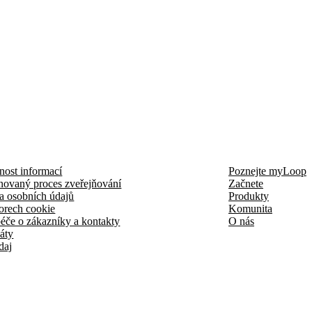
nost informací
Poznejte myLoop
novaný proces zveřejňování
Začnete
a osobních údajů
Produkty
orech cookie
Komunita
éče o zákazníky a kontakty
O nás
káty
daj