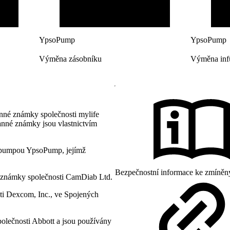
YpsoPump
YpsoPump
Výměna zásobníku
Výměna inf
nné známky společnosti mylife
anné známky jsou vlastnictvím
pumpou YpsoPump, jejímž
Bezpečnostní informace ke zmíněn
 známky společnosti CamDiab Ltd.
i Dexcom, Inc., ve Spojených
polečnosti Abbott a jsou používány