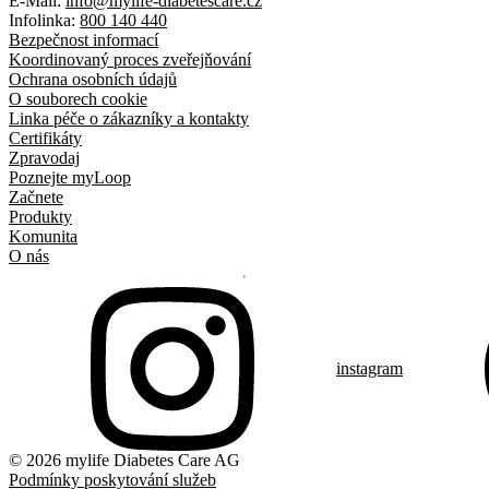
E-Mail:
info@mylife-diabetescare.cz
Infolinka:
800 140 440
Bezpečnost informací
Koordinovaný proces zveřejňování
Ochrana osobních údajů
O souborech cookie
Linka péče o zákazníky a kontakty
Certifikáty
Zpravodaj
Poznejte myLoop
Začnete
Produkty
Komunita
O nás
instagram
© 2026 mylife Diabetes Care AG
Podmínky poskytování služeb