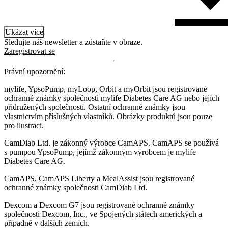
Ukázat více
Sledujte náš newsletter a zůstaňte v obraze.
Zaregistrovat se
Právní upozornění:
mylife, YpsoPump, myLoop, Orbit a myOrbit jsou registrované
ochranné známky společnosti mylife Diabetes Care AG nebo jejích
přidružených společností. Ostatní ochranné známky jsou
vlastnictvím příslušných vlastníků. Obrázky produktů jsou pouze
pro ilustraci.
CamDiab Ltd. je zákonný výrobce CamAPS. CamAPS se používá
s pumpou YpsoPump, jejímž zákonným výrobcem je mylife
Diabetes Care AG.
CamAPS, CamAPS Liberty a MealAssist jsou registrované
ochranné známky společnosti CamDiab Ltd.
Dexcom a Dexcom G7 jsou registrované ochranné známky
společnosti Dexcom, Inc., ve Spojených státech amerických a
případně v dalších zemích.