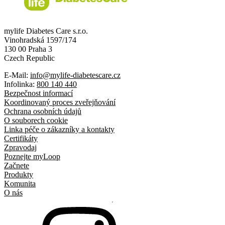
mylife Diabetes Care s.r.o.
Vinohradská 1597/174
130 00 Praha 3
Czech Republic
E-Mail:
info@mylife-diabetescare.cz
Infolinka:
800 140 440
Bezpečnost informací
Koordinovaný proces zveřejňování
Ochrana osobních údajů
O souborech cookie
Linka péče o zákazníky a kontakty
Certifikáty
Zpravodaj
Poznejte myLoop
Začnete
Produkty
Komunita
O nás