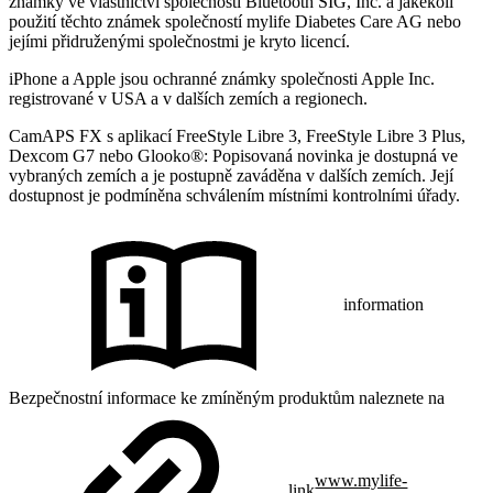
známky ve vlastnictví společnosti Bluetooth SIG, Inc. a jakékoli
použití těchto známek společností mylife Diabetes Care AG nebo
jejími přidruženými společnostmi je kryto licencí.
iPhone a Apple jsou ochranné známky společnosti Apple Inc.
registrované v USA a v dalších zemích a regionech.
CamAPS FX s aplikací FreeStyle Libre 3, FreeStyle Libre 3 Plus,
Dexcom G7 nebo Glooko®: Popisovaná novinka je dostupná ve
vybraných zemích a je postupně zaváděna v dalších zemích. Její
dostupnost je podmíněna schválením místními kontrolními úřady.
information
Bezpečnostní informace ke zmíněným produktům naleznete na
www.mylife-
link