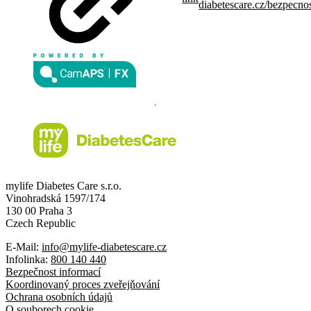
diabetescare.cz/bezpecno
mylife Diabetes Care s.r.o.
Vinohradská 1597/174
130 00 Praha 3
Czech Republic
E-Mail:
info@mylife-diabetescare.cz
Infolinka:
800 140 440
Bezpečnost informací
Koordinovaný proces zveřejňování
Ochrana osobních údajů
O souborech cookie