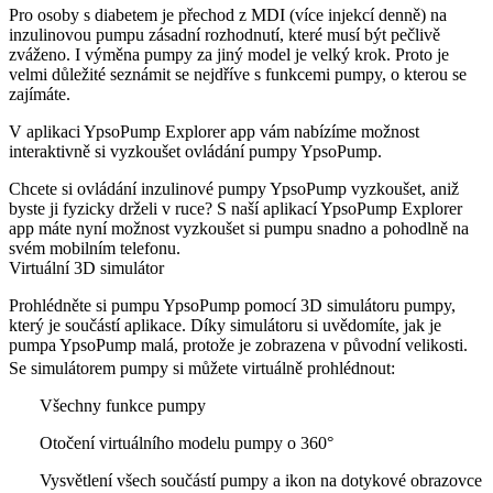
Pro osoby s diabetem je přechod z MDI (více injekcí denně) na
inzulinovou pumpu zásadní rozhodnutí, které musí být pečlivě
zváženo. I výměna pumpy za jiný model je velký krok. Proto je
velmi důležité seznámit se nejdříve s funkcemi pumpy, o kterou se
zajímáte.
V aplikaci YpsoPump Explorer app vám nabízíme možnost
interaktivně si vyzkoušet ovládání pumpy YpsoPump.
Chcete si ovládání inzulinové pumpy YpsoPump vyzkoušet, aniž
byste ji fyzicky drželi v ruce? S naší aplikací YpsoPump Explorer
app máte nyní možnost vyzkoušet si pumpu snadno a pohodlně na
svém mobilním telefonu.
Virtuální 3D simulátor
Prohlédněte si pumpu YpsoPump pomocí 3D simulátoru pumpy,
který je součástí aplikace. Díky simulátoru si uvědomíte, jak je
pumpa YpsoPump malá, protože je zobrazena v původní velikosti.
Se simulátorem pumpy si můžete virtuálně prohlédnout:
Všechny funkce pumpy
Otočení virtuálního modelu pumpy o 360°
Vysvětlení všech součástí pumpy a ikon na dotykové obrazovce