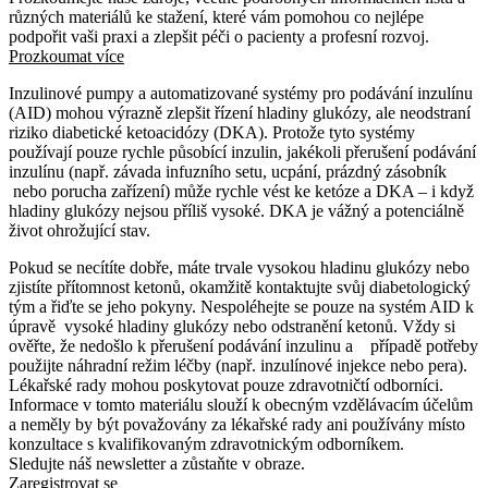
různých materiálů ke stažení, které vám pomohou co nejlépe
podpořit vaši praxi a zlepšit péči o pacienty a profesní rozvoj.
Prozkoumat více
Inzulinové pumpy a automatizované systémy pro podávání inzulínu
(AID) mohou výrazně zlepšit řízení hladiny glukózy, ale neodstraní
riziko diabetické ketoacidózy (DKA). Protože tyto systémy
používají pouze rychle působící inzulin, jakékoli přerušení podávání
inzulínu (např. závada infuzního setu, ucpání, prázdný zásobník
nebo porucha zařízení) může rychle vést ke ketóze a DKA – i když
hladiny glukózy nejsou příliš vysoké. DKA je vážný a potenciálně
život ohrožující stav.
Pokud se necítíte dobře, máte trvale vysokou hladinu glukózy nebo
zjistíte přítomnost ketonů, okamžitě kontaktujte svůj diabetologický
tým a řiďte se jeho pokyny. Nespoléhejte se pouze na systém AID k
úpravě vysoké hladiny glukózy nebo odstranění ketonů. Vždy si
ověřte, že nedošlo k přerušení podávání inzulinu a případě potřeby
použijte náhradní režim léčby (např. inzulínové injekce nebo pera).
Lékařské rady mohou poskytovat pouze zdravotničtí odborníci.
Informace v tomto materiálu slouží k obecným vzdělávacím účelům
a neměly by být považovány za lékařské rady ani používány místo
konzultace s kvalifikovaným zdravotnickým odborníkem.
Sledujte náš newsletter a zůstaňte v obraze.
Zaregistrovat se