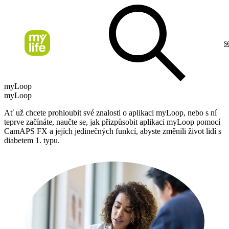
s
myLoop
myLoop
Ať už chcete prohloubit své znalosti o aplikaci myLoop, nebo s ní
teprve začínáte, naučte se, jak přizpůsobit aplikaci myLoop pomocí
CamAPS FX a jejích jedinečných funkcí, abyste změnili život lidí s
diabetem 1. typu.