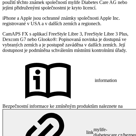
použití těchto známek společností mylife Diabetes Care AG nebo
jejími přidruženými společnostmi je kryto licencí.
iPhone a Apple jsou ochranné známky společnosti Apple Inc.
registrované v USA a v dalších zemích a regionech.
CamAPS FX s aplikací FreeStyle Libre 3, FreeStyle Libre 3 Plus,
Dexcom G7 nebo Glooko®: Popisovaná novinka je dostupná ve
vybraných zemích a je postupně zaváděna v dalších zemích. Její
dostupnost je podmíněna schválením místními kontrolními úřady.
information
Bezpečnostní informace ke zmíněným produktům naleznete na
mylife-
link
diabetescare.cz/bezpe