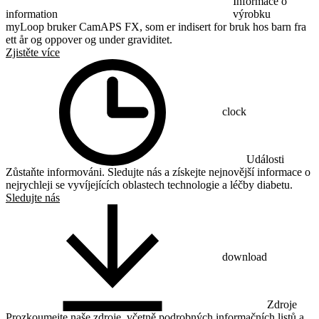
Informace o
information
výrobku
myLoop bruker CamAPS FX, som er indisert for bruk hos barn fra
ett år og oppover og under graviditet.
Zjistěte více
clock
Události
Zůstaňte informováni. Sledujte nás a získejte nejnovější informace o
nejrychleji se vyvíjejících oblastech technologie a léčby diabetu.
Sledujte nás
download
Zdroje
Prozkoumejte naše zdroje, včetně podrobných informačních listů a