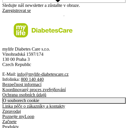
Sledujte náš newsletter a zůstaňte v obraze.
Zaregistrovat se
mylife Diabetes Care s.r.o.
Vinohradská 1597/174
130 00 Praha 3
Czech Republic
E-Mail:
info@mylife-diabetescare.cz
Infolinka:
800 140 440
Bezpečnost informací
Koordinovaný proces zveřejňování
Ochrana osobních údajů
O souborech cookie
Linka péče o zákazníky a kontakty
Zpravodaj
Poznejte myLoop
Začnete
Produkty