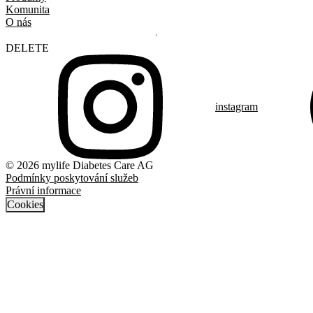
Komunita
O nás
DELETE
instagram
© 2026 mylife Diabetes Care AG
Podmínky poskytování služeb
Právní informace
Cookies