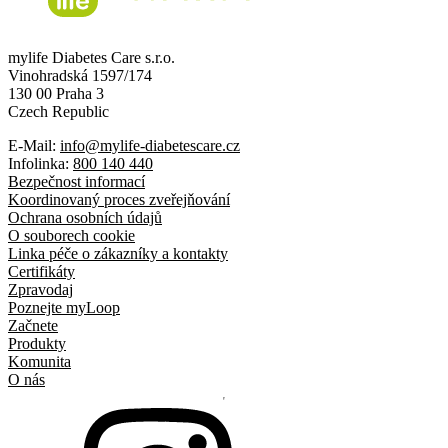
mylife Diabetes Care s.r.o.
Vinohradská 1597/174
130 00 Praha 3
Czech Republic
E-Mail:
info@mylife-diabetescare.cz
Infolinka:
800 140 440
Bezpečnost informací
Koordinovaný proces zveřejňování
Ochrana osobních údajů
O souborech cookie
Linka péče o zákazníky a kontakty
Certifikáty
Zpravodaj
Poznejte myLoop
Začnete
Produkty
Komunita
O nás