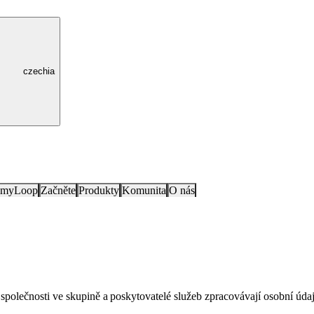
czechia
e myLoop
Začněte
Produkty
Komunita
O nás
í společnosti ve skupině a poskytovatelé služeb zpracovávají osobní ú