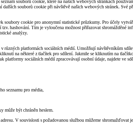
te seznam souborů cookie, které na našich webových stránkách použív
í dalších souborů cookie při návštěvě našich webových stránek. Své p
 soubory cookie pro anonymní statistické průzkumy. Pro účely vytvář
 tzv. hashování. Tím je vyloučena možnost přiřazovat shromážděné in
istické analýzy.
 v různých platformách sociálních médií. Umožňují návštěvníkům sdíle
knutí na některé z tlačítek pro sdílení. Jakmile se kliknutím na tlačítk
ak platformy sociálních médií zpracovávají osobní údaje, najdete ve sd
vého seznamu pro média,
ánky může být chráněn heslem.
dresu. V souvislosti s požadovanou službou můžeme shromažďovat ještě