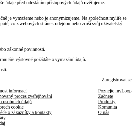
aše údaje před odesláním přístupových údajů ověřujeme.
ečně je vymažeme nebo je anonymizujeme. Na společnost mylife se
poté, co z webových stránek odejdou nebo zruší svůj uživatelský
nebo zákonné povinnosti.
 formuláře výslovně požádáte o vymazání údajů.
osti.
Zaregistrovat se
nost informací
Poznejte myLoop
novaný proces zveřejňování
Začnete
a osobních údajů
Produkty
orech cookie
Komunita
éče o zákazníky a kontakty
O nás
káty
daj