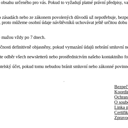
 obsahu určeného pro vás. Pokud to vyžadují platné právní předpisy, v
hto zásadách nebo ze zákonem povolených důvodů už nepotřebuje, bezp
, proto můžeme osobní údaje návštěvníků uchovávat ještě určitou dobu 
ě mažou vždy po 7 dnech.
tečnosti definitivně objasněny, pokud vymazání údajů nebrání smluvní 
síte odběr všech newsletterů nebo prostřednictvím našeho kontaktního
atelský účet, pokud tomu nebudou bránit smluvní nebo zákonné povinn
Bezpeč
Koordi
Ochran
O soub
Linka p
Certifi
Zpravo