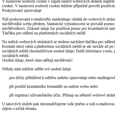
V nastavení souborů cookie v zápatí našich webových stránek najde
cookie. V nastavení souborů cookie můžete případně povolit používán
Poskytovatel zpravodaje
Náš poskytovatel e-mailového marketingu vkládá do webových stránek
návštěvníků webu předem. Statistické vyhodnocení se provádí pomocí
návštěvníkovi. Získané údaje lze používat pouze pro kvantitativní stat
Tlačítka pro sdílení na platformách sociálních médií
Na našich webových stránkách se mohou nacházet tlačítka pro sdílení
Kontakt mezi vámi a platformou sociálních médií se ale naváže až po kli
sociálních médií shromažďovat osobní údaje. Další informace o tom, j
sociálních médií.
Osobní údaje, které nám sdělují návštěvníci
Někdy nám můžete sdělit své osobní údaje
pro účely přihlášení k odběru našeho zpravodaje nebo mailingo
při použití kontaktního formuláře na našem webu nebo
při registraci uživatelského účtu. Přístup na některé webové str
U takových služeb pak shromažďujeme vaše jméno a vaši e-mailovou a
zájem o určitá témata.