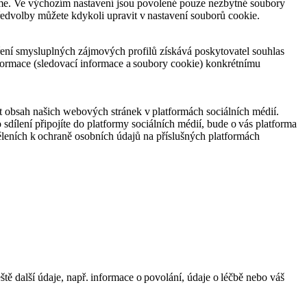
áme. Ve výchozím nastavení jsou povolené pouze nezbytné soubory
ředvolby můžete kdykoli upravit v nastavení souborů cookie.
ení smysluplných zájmových profilů získává poskytovatel souhlas
formace (sledovací informace a soubory cookie) konkrétnímu
t obsah našich webových stránek v platformách sociálních médií.
o sdílení připojíte do platformy sociálních médií, bude o vás platforma
ěleních k ochraně osobních údajů na příslušných platformách
 další údaje, např. informace o povolání, údaje o léčbě nebo váš