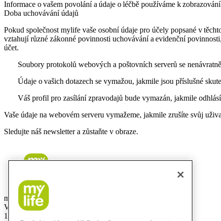
Informace o vašem povolání a údaje o léčbě používáme k zobrazování
Doba uchovávání údajů
Pokud společnost mylife vaše osobní údaje pro účely popsané v těc
vztahují různé zákonné povinnosti uchovávání a evidenční povinnosti
účet.
Soubory protokolů webových a poštovních serverů se nenávratn
Údaje o vašich dotazech se vymažou, jakmile jsou příslušné sku
Váš profil pro zasílání zpravodajů bude vymazán, jakmile odhlá
Vaše údaje na webovém serveru vymažeme, jakmile zrušíte svůj uživ
Sledujte náš newsletter a zůstaňte v obraze.
mylife Diabetes Care s.r.o.
Vinohradská 1597/174
130 00 Praha 3