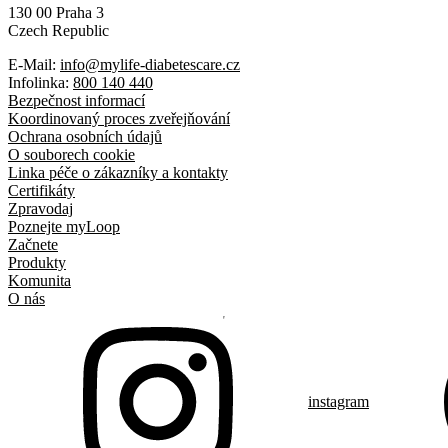
130 00 Praha 3
Czech Republic
E-Mail:
info@mylife-diabetescare.cz
Infolinka:
800 140 440
Bezpečnost informací
Koordinovaný proces zveřejňování
Ochrana osobních údajů
O souborech cookie
Linka péče o zákazníky a kontakty
Certifikáty
Zpravodaj
Poznejte myLoop
Začnete
Produkty
Komunita
O nás
instagram