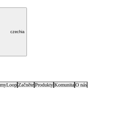
czechia
e myLoop
Začněte
Produkty
Komunita
O nás