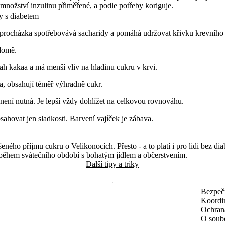
 množství inzulinu přiměřené, a podle potřeby koriguje.
by s diabetem
 procházka spotřebovává sacharidy a pomáhá udržovat křivku krevníh
ědomě.
h kakaa a má menší vliv na hladinu cukru v krvi.
, obsahují téměř výhradně cukr.
 není nutná. Je lepší vždy dohlížet na celkovou rovnováhu.
ahovat jen sladkosti. Barvení vajíček je zábava.
eného příjmu cukru o Velikonocích. Přesto - a to platí i pro lidi bez di
a během svátečního období s bohatým jídlem a občerstvením.
Další tipy a triky
Bezpeč
Koordi
Ochran
O soub