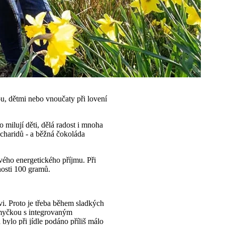
ou, dětmi nebo vnoučaty při lovení
 milují děti, dělá radost i mnoha
acharidů - a běžná čokoláda
ého energetického příjmu. Při
nosti 100 gramů.
vi. Proto je třeba během sladkých
smyčkou s integrovaným
lo při jídle podáno příliš málo