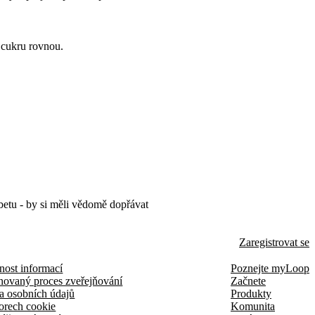
o cukru rovnou.
abetu - by si měli vědomě dopřávat
Zaregistrovat se
nost informací
Poznejte myLoop
novaný proces zveřejňování
Začnete
a osobních údajů
Produkty
orech cookie
Komunita