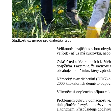
Sladkosti už nejsou pro diabetiky tabu
Velikonoční zajíček s sebou obvykl
vajíček - ať už má cukrovku, nebo
Zvláště teď o Velikonocích každého
dospělým. Faktem je, že sladkosti 
obsahuje hodně tuku, který způsob
Německý svaz diabetiků (DDG) dop
2000 kilokaloriích denně to odpo
Všimněte si zvýšeného příjmu cu
Problémem cukru v domácnosti je, 
dnů přiměřeně zvýšit množství inz
algoritmem. Přizpůsobuje dodávku