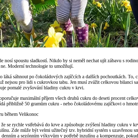
e nosí spoustu sladkostí. Nikdo by si neměl nechat ujít zábavu s rodin
 ne. Moderní technologie to umožňují.
 láká sáhnout po čokoládových zajíčcích a dalších pochoutkách. To, co
už nejsou pro lidi s cukrovkou tabu. Jen musí zvážit celkovou bilanci s
uje pomalé zvyšování hladiny cukru v krvi.
oručuje maximální příjem všech druhů cukru do deseti procent celkov
vídá přibližně 50 gramům cukru - nebo čokoládovému zajíčkovi o hmot
kru během Velikonoc
že se rychle vstřebává do krve a způsobuje zvýšení hladiny cukru v kr
ulínu. Zde může být velmi užitečný tzv. hybridní systém s uzavřenou 
 denním a sezónním výkyvům v potřebě inzulínu a kompenzuje, pokud by