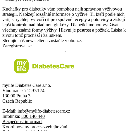
Kuchařky pro diabetiky vám pomohou najít správnou výživovou
strategii. Nabízejí rozsáhlé informace o výživě. Ti, kteří podle nich
vaří, si rychleji vytvoří cit pro správné recepty a potraviny a získají
lepší kontrolu nad hladinou glukózy. Diabetici mohou využívat
všechny známé formy výživy. Hlavní je pestrost a požitek. Láska k
životu totiž prochází i žaludkem.
Sledujte náš newsletter a zůstaňte v obraze.
Zaregistrovat se
mylife Diabetes Care s.r.o.
Vinohradská 1597/174
130 00 Praha 3
Czech Republic
E-Mail:
info@mylife-diabetescare.cz
Infolinka:
800 140 440
Bezpečnost informací
Koordinovaný proces zveřejňování