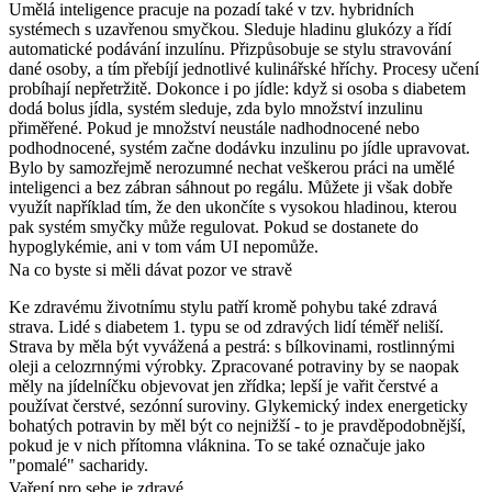
Umělá inteligence pracuje na pozadí také v tzv. hybridních
systémech s uzavřenou smyčkou. Sleduje hladinu glukózy a řídí
automatické podávání inzulínu. Přizpůsobuje se stylu stravování
dané osoby, a tím přebíjí jednotlivé kulinářské hříchy. Procesy učení
probíhají nepřetržitě. Dokonce i po jídle: když si osoba s diabetem
dodá bolus jídla, systém sleduje, zda bylo množství inzulinu
přiměřené. Pokud je množství neustále nadhodnocené nebo
podhodnocené, systém začne dodávku inzulinu po jídle upravovat.
Bylo by samozřejmě nerozumné nechat veškerou práci na umělé
inteligenci a bez zábran sáhnout po regálu. Můžete ji však dobře
využít například tím, že den ukončíte s vysokou hladinou, kterou
pak systém smyčky může regulovat. Pokud se dostanete do
hypoglykémie, ani v tom vám UI nepomůže.
Na co byste si měli dávat pozor ve stravě
Ke zdravému životnímu stylu patří kromě pohybu také zdravá
strava. Lidé s diabetem 1. typu se od zdravých lidí téměř neliší.
Strava by měla být vyvážená a pestrá: s bílkovinami, rostlinnými
oleji a celozrnnými výrobky. Zpracované potraviny by se naopak
měly na jídelníčku objevovat jen zřídka; lepší je vařit čerstvé a
používat čerstvé, sezónní suroviny. Glykemický index energeticky
bohatých potravin by měl být co nejnižší - to je pravděpodobnější,
pokud je v nich přítomna vláknina. To se také označuje jako
"pomalé" sacharidy.
Vaření pro sebe je zdravé