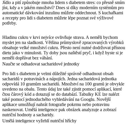
Jídlo a pití způsobuje mnoha lidem s diabetem stres: co přesně smím
jíst, kdy a v jakém množství? Dnes si díky moderním systémům pro
automatické dávkování inzulinu můžete oddechnout. S kuchařkami
a recepty pro lidi s diabetem můžete lépe poznat své výživové
potřeby.
Hladinu cukru v krvi nejvíce ovlivňuje strava. A neměli bychom
myslet jen na sladkosti. Většina průmyslově zpracovaných výrobků
obsahuje velké množství cukru. Přesto není nutné dodržovat přísnou
dietu jako v minulosti. Ty doby jsou naštěstí pryč, i když byste si je
neměli dopřávat bez váhání.
Naučte se odhadovat sacharidové jednotky
Pro lidi s diabetem je velmi důležité správně odhadnout obsah
sacharidů v potravinách a nápojích. Jedna sacharidová jednotka
odpovídá 10 gramům sacharidů. Množství na 100 gramů je obvykle
uvedeno na obalu. Tento údaj lze také zjistit pomocí aplikací, které
čtou čárový kód a dotazují se do databází. Tabulky KE lze nalézt
také pomocí jednoduchého vyhledávání na Googlu. Novější
aplikace umožňují nahrát fotografie pokrmu nebo potravinu
naskenovat. Umělá inteligence pak obrázek analyzuje a zobrazí
nutriční hodnoty a sacharidy.
Umělá inteligence vyžehlí nutriční hříchy