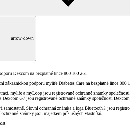
arrow-down
podporu Dexcom na bezplatné lince 800 100 261
í zákaznickou podporu mylife Diabetes Care na bezplatné lince 800 
traci. mylife a myLoop jsou registrované ochranné známky společnost
 Dexcom G7 jsou registrované ochranné známky společnosti Dexcom, I
ává samostatně. Slovní ochranná známka a loga Bluetooth® jsou registr
tní ochranné známky jsou majetkem příslušných vlastníků.
ost