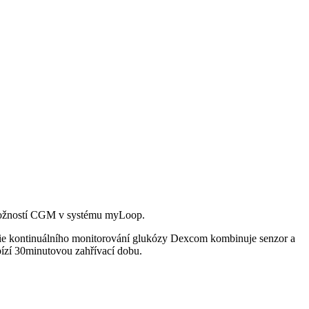
ožností CGM v systému myLoop.
gie kontinuálního monitorování glukózy Dexcom kombinuje senzor a
bízí 30minutovou zahřívací dobu.