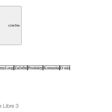
czechia
e myLoop
Začněte
Produkty
Komunita
O nás