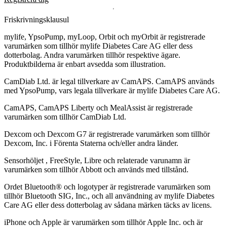
Friskrivningsklausul
mylife, YpsoPump, myLoop, Orbit och myOrbit är registrerade
varumärken som tillhör mylife Diabetes Care AG eller dess
dotterbolag. Andra varumärken tillhör respektive ägare.
Produktbilderna är enbart avsedda som illustration.
CamDiab Ltd. är legal tillverkare av CamAPS. CamAPS används
med YpsoPump, vars legala tillverkare är mylife Diabetes Care AG.
CamAPS, CamAPS Liberty och MealAssist är registrerade
varumärken som tillhör CamDiab Ltd.
Dexcom och Dexcom G7 är registrerade varumärken som tillhör
Dexcom, Inc. i Förenta Staterna och/eller andra länder.
Sensorhöljet , FreeStyle, Libre och relaterade varunamn är
varumärken som tillhör Abbott och används med tillstånd.
Ordet Bluetooth® och logotyper är registrerade varumärken som
tillhör Bluetooth SIG, Inc., och all användning av mylife Diabetes
Care AG eller dess dotterbolag av sådana märken täcks av licens.
iPhone och Apple är varumärken som tillhör Apple Inc. och är