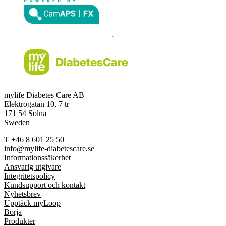
mylife Diabetes Care AB
Elektrogatan 10, 7 tr
171 54 Solna
Sweden
T
+46 8 601 25 50
info@mylife-diabetescare.se
Informationssäkerhet
Ansvarig utgivare
Integritetspolicy
Kundsupport och kontakt
Nyhetsbrev
Upptäck myLoop
Borja
Produkter