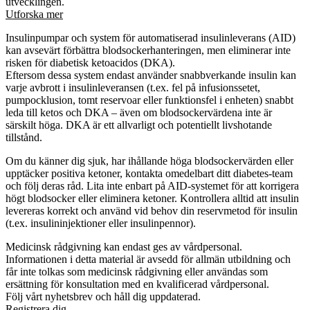
utvecklingen.
Utforska mer
Insulinpumpar och system för automatiserad insulinleverans (AID)
kan avsevärt förbättra blodsockerhanteringen, men eliminerar inte
risken för diabetisk ketoacidos (DKA).
Eftersom dessa system endast använder snabbverkande insulin kan
varje avbrott i insulinleveransen (t.ex. fel på infusionssetet,
pumpocklusion, tomt reservoar eller funktionsfel i enheten) snabbt
leda till ketos och DKA – även om blodsockervärdena inte är
särskilt höga. DKA är ett allvarligt och potentiellt livshotande
tillstånd.
Om du känner dig sjuk, har ihållande höga blodsockervärden eller
upptäcker positiva ketoner, kontakta omedelbart ditt diabetes-team
och följ deras råd. Lita inte enbart på AID-systemet för att korrigera
högt blodsocker eller eliminera ketoner. Kontrollera alltid att insulin
levereras korrekt och använd vid behov din reservmetod för insulin
(t.ex. insulininjektioner eller insulinpennor).
Medicinsk rådgivning kan endast ges av vårdpersonal.
Informationen i detta material är avsedd för allmän utbildning och
får inte tolkas som medicinsk rådgivning eller användas som
ersättning för konsultation med en kvalificerad vårdpersonal.
Följ vårt nyhetsbrev och håll dig uppdaterad.
Registrera dig